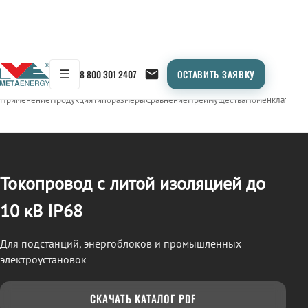
☰
8 800 301 2407
ОСТАВИТЬ ЗАЯВКУ
/
ТОКОПРОВОД
← Продукция
Применение
Продукция
Типоразмеры
Сравнение
Преимущества
Номенклатура
О
Токопровод с литой изоляцией до
10 кВ IP68
Для подстанций, энергоблоков и промышленных
электроустановок
СКАЧАТЬ КАТАЛОГ PDF