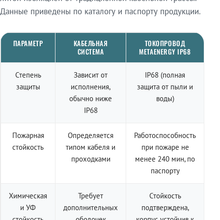
Данные приведены по каталогу и паспорту продукции.
ПАРАМЕТР
КАБЕЛЬНАЯ
ТОКОПРОВОД
СИСТЕМА
METAENERGY IP68
Степень
Зависит от
IP68 (полная
защиты
исполнения,
защита от пыли и
обычно ниже
воды)
IP68
Пожарная
Определяется
Работоспособность
стойкость
типом кабеля и
при пожаре не
проходками
менее 240 мин, по
паспорту
Химическая
Требует
Стойкость
и УФ
дополнительных
подтверждена,
стойкость
оболочек
корпус устойчив к