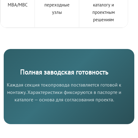
МВА/МВС
переходные
каталогу и
узлы
проектным
решениям
Полная заводская готовность
Каждая секция токопровода поставляется готовой к
монтажу. Характеристики фиксируются в паспорте и
каталоге — основа для согласования проекта.