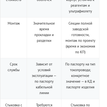
реагентам и
ультрафиолету
Монтаж
Значительное
Секции полной
время
заводской
прокладки и
готовности,
разделки
монтаж по проекту
(время и экономия
по КП)
Срок
Зависит от
По паспорту на тип
службы
условий
токопровода;
эксплуатации —
конкретное
по паспорту
значение — в КД и
кабельной
паспорте изделия
линии
Стыковка с
Требуются
Стыковка по