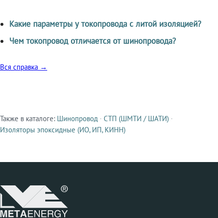
Какие параметры у токопровода с литой изоляцией?
Чем токопровод отличается от шинопровода?
Вся справка →
Также в каталоге:
Шинопровод
·
СТП (ШМТИ / ШАТИ)
·
Смежные продукты
Изоляторы эпоксидные (ИО, ИП, КИНН)