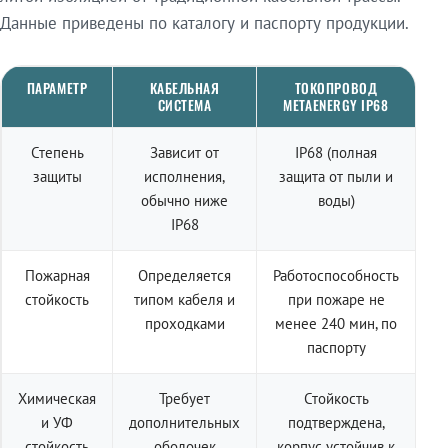
Данные приведены по каталогу и паспорту продукции.
ПАРАМЕТР
КАБЕЛЬНАЯ
ТОКОПРОВОД
СИСТЕМА
METAENERGY IP68
Степень
Зависит от
IP68 (полная
защиты
исполнения,
защита от пыли и
обычно ниже
воды)
IP68
Пожарная
Определяется
Работоспособность
стойкость
типом кабеля и
при пожаре не
проходками
менее 240 мин, по
паспорту
Химическая
Требует
Стойкость
и УФ
дополнительных
подтверждена,
стойкость
оболочек
корпус устойчив к