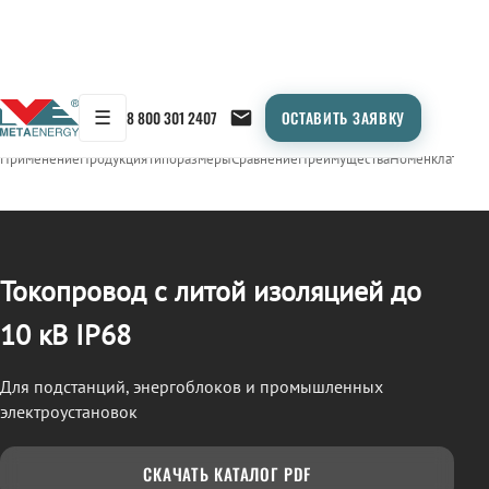
☰
8 800 301 2407
ОСТАВИТЬ ЗАЯВКУ
/
ТОКОПРОВОД
← Продукция
Применение
Продукция
Типоразмеры
Сравнение
Преимущества
Номенклатура
О
Токопровод с литой изоляцией до
10 кВ IP68
Для подстанций, энергоблоков и промышленных
электроустановок
СКАЧАТЬ КАТАЛОГ PDF