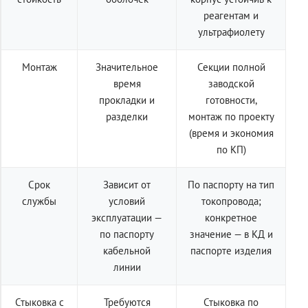
реагентам и
ультрафиолету
Монтаж
Значительное
Секции полной
время
заводской
прокладки и
готовности,
разделки
монтаж по проекту
(время и экономия
по КП)
Срок
Зависит от
По паспорту на тип
службы
условий
токопровода;
эксплуатации —
конкретное
по паспорту
значение — в КД и
кабельной
паспорте изделия
линии
Стыковка с
Требуются
Стыковка по