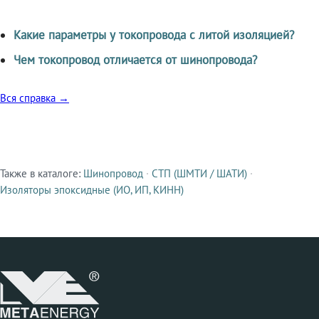
Какие параметры у токопровода с литой изоляцией?
Чем токопровод отличается от шинопровода?
Вся справка →
Также в каталоге:
Шинопровод
·
СТП (ШМТИ / ШАТИ)
·
Смежные продукты
Изоляторы эпоксидные (ИО, ИП, КИНН)