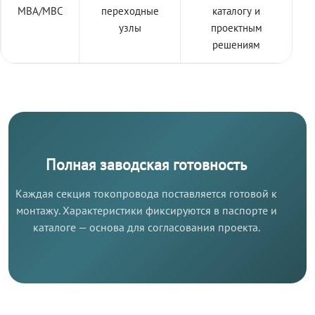
МВА/МВС
переходные
каталогу и
узлы
проектным
решениям
Полная заводская готовность
Каждая секция токопровода поставляется готовой к
монтажу. Характеристики фиксируются в паспорте и
каталоге — основа для согласования проекта.