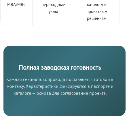
МВА/МВС
переходные
каталогу и
узлы
проектным
решениям
Полная заводская готовность
Каждая секция токопровода поставляется готовой к
монтажу. Характеристики фиксируются в паспорте и
каталоге — основа для согласования проекта.