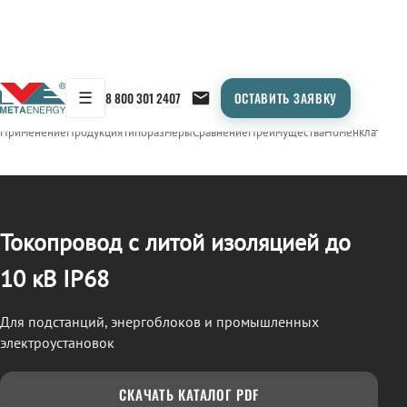
☰
8 800 301 2407
ОСТАВИТЬ ЗАЯВКУ
/
ТОКОПРОВОД
← Продукция
Применение
Продукция
Типоразмеры
Сравнение
Преимущества
Номенклатура
О
Токопровод с литой изоляцией до
10 кВ IP68
Для подстанций, энергоблоков и промышленных
электроустановок
СКАЧАТЬ КАТАЛОГ PDF