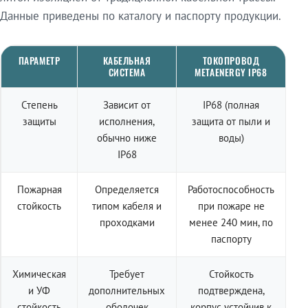
Данные приведены по каталогу и паспорту продукции.
ПАРАМЕТР
КАБЕЛЬНАЯ
ТОКОПРОВОД
СИСТЕМА
METAENERGY IP68
Степень
Зависит от
IP68 (полная
защиты
исполнения,
защита от пыли и
обычно ниже
воды)
IP68
Пожарная
Определяется
Работоспособность
стойкость
типом кабеля и
при пожаре не
проходками
менее 240 мин, по
паспорту
Химическая
Требует
Стойкость
и УФ
дополнительных
подтверждена,
стойкость
оболочек
корпус устойчив к