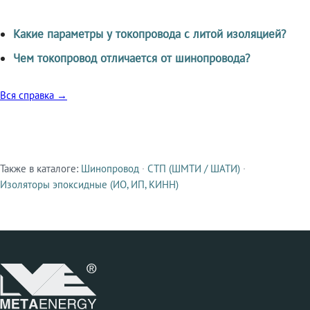
Какие параметры у токопровода с литой изоляцией?
Чем токопровод отличается от шинопровода?
Вся справка →
Также в каталоге:
Шинопровод
·
СТП (ШМТИ / ШАТИ)
·
Смежные продукты
Изоляторы эпоксидные (ИО, ИП, КИНН)