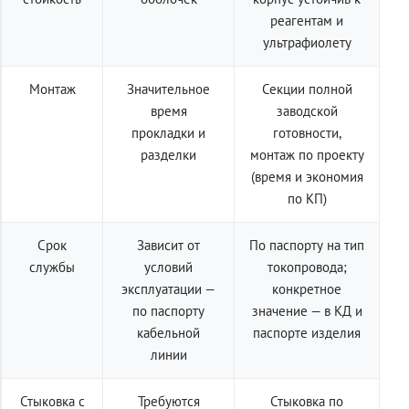
реагентам и
ультрафиолету
Монтаж
Значительное
Секции полной
время
заводской
прокладки и
готовности,
разделки
монтаж по проекту
(время и экономия
по КП)
Срок
Зависит от
По паспорту на тип
службы
условий
токопровода;
эксплуатации —
конкретное
по паспорту
значение — в КД и
кабельной
паспорте изделия
линии
Стыковка с
Требуются
Стыковка по