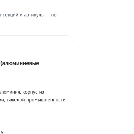
ы секций и артикулы — по
А (алюминиевые
алюминия, корпус из
ции, тяжёлой промышленности.
ту