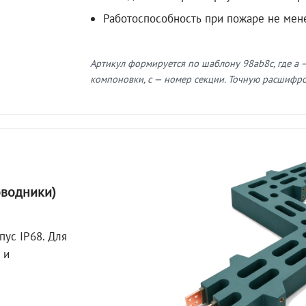
Работоспособность при пожаре не мен
Артикул формируется по шаблону 98ab8c, где a —
компоновки, c — номер секции. Точную расшифров
оводники)
пус IP68. Для
 и