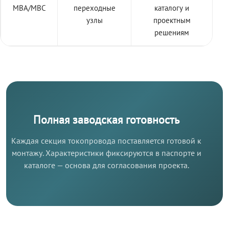
МВА/МВС
переходные
каталогу и
узлы
проектным
решениям
Полная заводская готовность
Каждая секция токопровода поставляется готовой к
монтажу. Характеристики фиксируются в паспорте и
каталоге — основа для согласования проекта.