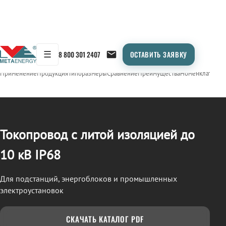
☰
8 800 301 2407
ОСТАВИТЬ ЗАЯВКУ
/
ТОКОПРОВОД
← Продукция
Применение
Продукция
Типоразмеры
Сравнение
Преимущества
Номенклатура
О
Токопровод с литой изоляцией до
10 кВ IP68
Для подстанций, энергоблоков и промышленных
электроустановок
СКАЧАТЬ КАТАЛОГ PDF