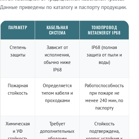
Данные приведены по каталогу и паспорту продукции.
ПАРАМЕТР
КАБЕЛЬНАЯ
ТОКОПРОВОД
СИСТЕМА
METAENERGY IP68
Степень
Зависит от
IP68 (полная
защиты
исполнения,
защита от пыли и
обычно ниже
воды)
IP68
Пожарная
Определяется
Работоспособность
стойкость
типом кабеля и
при пожаре не
проходками
менее 240 мин, по
паспорту
Химическая
Требует
Стойкость
и УФ
дополнительных
подтверждена,
стойкость
оболочек
корпус устойчив к