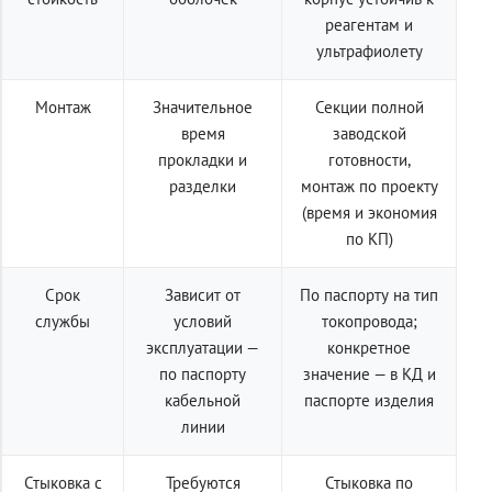
реагентам и
ультрафиолету
Монтаж
Значительное
Секции полной
время
заводской
прокладки и
готовности,
разделки
монтаж по проекту
(время и экономия
по КП)
Срок
Зависит от
По паспорту на тип
службы
условий
токопровода;
эксплуатации —
конкретное
по паспорту
значение — в КД и
кабельной
паспорте изделия
линии
Стыковка с
Требуются
Стыковка по