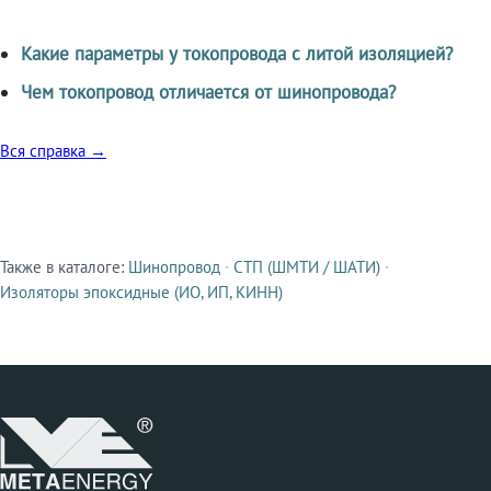
Какие параметры у токопровода с литой изоляцией?
Чем токопровод отличается от шинопровода?
Вся справка →
Также в каталоге:
Шинопровод
·
СТП (ШМТИ / ШАТИ)
·
Смежные продукты
Изоляторы эпоксидные (ИО, ИП, КИНН)