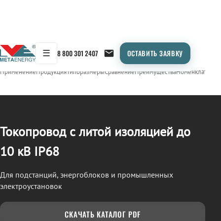
☰
8 800 301 2407
ОСТАВИТЬ ЗАЯВКУ
/
ТОКОПРОВОД
← Продукция
Применение
Продукция
Типоразмеры
Сравнение
Преимущества
Номенклатура
О
Токопровод с литой изоляцией до
10 кВ IP68
Для подстанций, энергоблоков и промышленных
электроустановок
СКАЧАТЬ КАТАЛОГ PDF