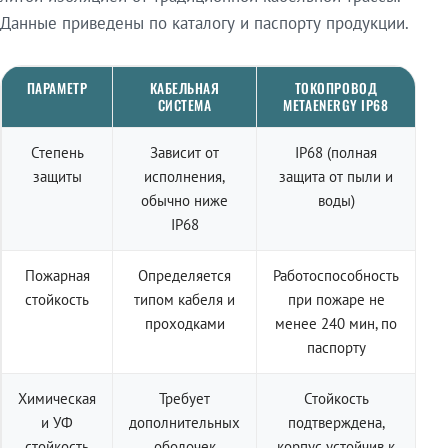
Данные приведены по каталогу и паспорту продукции.
ПАРАМЕТР
КАБЕЛЬНАЯ
ТОКОПРОВОД
СИСТЕМА
METAENERGY IP68
Степень
Зависит от
IP68 (полная
защиты
исполнения,
защита от пыли и
обычно ниже
воды)
IP68
Пожарная
Определяется
Работоспособность
стойкость
типом кабеля и
при пожаре не
проходками
менее 240 мин, по
паспорту
Химическая
Требует
Стойкость
и УФ
дополнительных
подтверждена,
стойкость
оболочек
корпус устойчив к