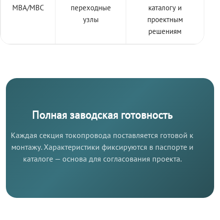
МВА/МВС
переходные
каталогу и
узлы
проектным
решениям
Полная заводская готовность
Каждая секция токопровода поставляется готовой к
монтажу. Характеристики фиксируются в паспорте и
каталоге — основа для согласования проекта.