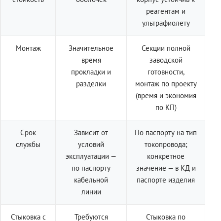
реагентам и
ультрафиолету
Монтаж
Значительное
Секции полной
время
заводской
прокладки и
готовности,
разделки
монтаж по проекту
(время и экономия
по КП)
Срок
Зависит от
По паспорту на тип
службы
условий
токопровода;
эксплуатации —
конкретное
по паспорту
значение — в КД и
кабельной
паспорте изделия
линии
Стыковка с
Требуются
Стыковка по