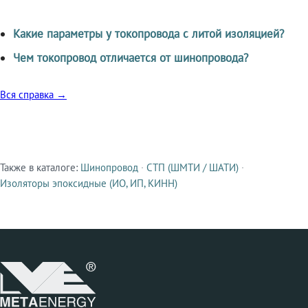
Какие параметры у токопровода с литой изоляцией?
Чем токопровод отличается от шинопровода?
Вся справка →
Также в каталоге:
Шинопровод
·
СТП (ШМТИ / ШАТИ)
·
Смежные продукты
Изоляторы эпоксидные (ИО, ИП, КИНН)