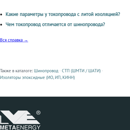
Какие параметры у токопровода с литой изоляцией?
Чем токопровод отличается от шинопровода?
Вся справка →
Также в каталоге:
Шинопровод
·
СТП (ШМТИ / ШАТИ)
·
Смежные продукты
Изоляторы эпоксидные (ИО, ИП, КИНН)