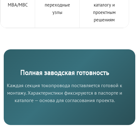
МВА/МВС
переходные
каталогу и
узлы
проектным
решениям
Полная заводская готовность
Каждая секция токопровода поставляется готовой к
монтажу. Характеристики фиксируются в паспорте и
каталоге — основа для согласования проекта.