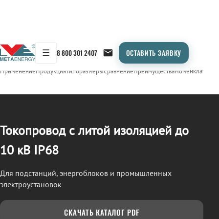
☰
8 800 301 2407
ОСТАВИТЬ ЗАЯВКУ
/
ТОКОПРОВОД
← Продукция
Применение
Продукция
Типоразмеры
Сравнение
Преимущества
Номенклатура
О
Токопровод с литой изоляцией до
10 кВ IP68
Для подстанций, энергоблоков и промышленных
электроустановок
СКАЧАТЬ КАТАЛОГ PDF