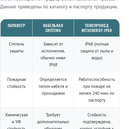
Данные приведены по каталогу и паспорту продукции.
ПАРАМЕТР
КАБЕЛЬНАЯ
ТОКОПРОВОД
СИСТЕМА
METAENERGY IP68
Степень
Зависит от
IP68 (полная
защиты
исполнения,
защита от пыли и
обычно ниже
воды)
IP68
Пожарная
Определяется
Работоспособность
стойкость
типом кабеля и
при пожаре не
проходками
менее 240 мин, по
паспорту
Химическая
Требует
Стойкость
и УФ
дополнительных
подтверждена,
стойкость
оболочек
корпус устойчив к