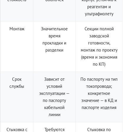
реагентам и
ультрафиолету
Монтаж
Значительное
Секции полной
время
заводской
прокладки и
готовности,
разделки
монтаж по проекту
(время и экономия
по КП)
Срок
Зависит от
По паспорту на тип
службы
условий
токопровода;
эксплуатации —
конкретное
по паспорту
значение — в КД и
кабельной
паспорте изделия
линии
Стыковка с
Требуются
Стыковка по