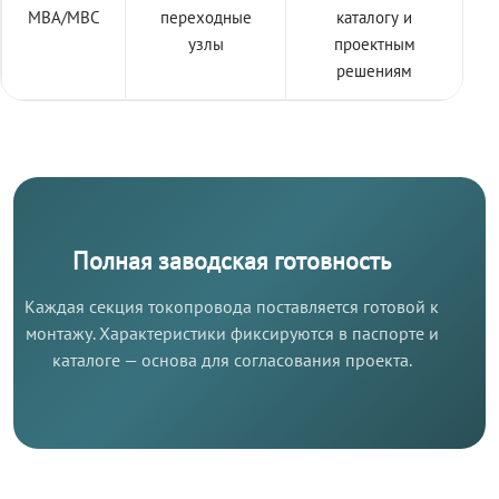
МВА/МВС
переходные
каталогу и
узлы
проектным
решениям
Полная заводская готовность
Каждая секция токопровода поставляется готовой к
монтажу. Характеристики фиксируются в паспорте и
каталоге — основа для согласования проекта.