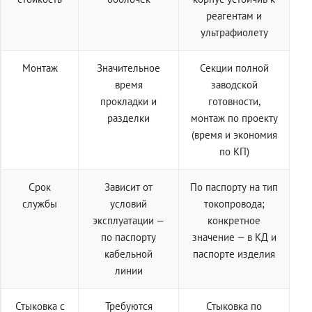
реагентам и
ультрафиолету
Монтаж
Значительное
Секции полной
время
заводской
прокладки и
готовности,
разделки
монтаж по проекту
(время и экономия
по КП)
Срок
Зависит от
По паспорту на тип
службы
условий
токопровода;
эксплуатации —
конкретное
по паспорту
значение — в КД и
кабельной
паспорте изделия
линии
Стыковка с
Требуются
Стыковка по