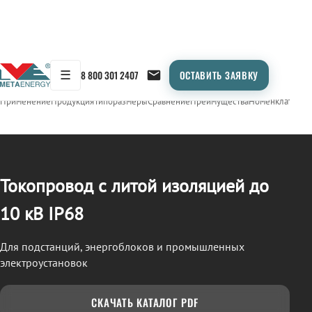
☰
8 800 301 2407
ОСТАВИТЬ ЗАЯВКУ
/
ТОКОПРОВОД
← Продукция
Применение
Продукция
Типоразмеры
Сравнение
Преимущества
Номенклатура
О
Токопровод с литой изоляцией до
10 кВ IP68
Для подстанций, энергоблоков и промышленных
электроустановок
СКАЧАТЬ КАТАЛОГ PDF