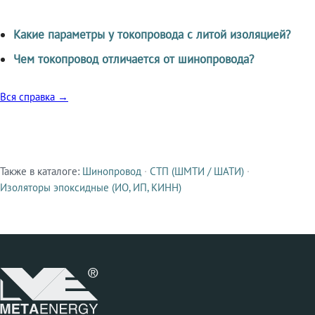
Какие параметры у токопровода с литой изоляцией?
Чем токопровод отличается от шинопровода?
Вся справка →
Также в каталоге:
Шинопровод
·
СТП (ШМТИ / ШАТИ)
·
Смежные продукты
Изоляторы эпоксидные (ИО, ИП, КИНН)