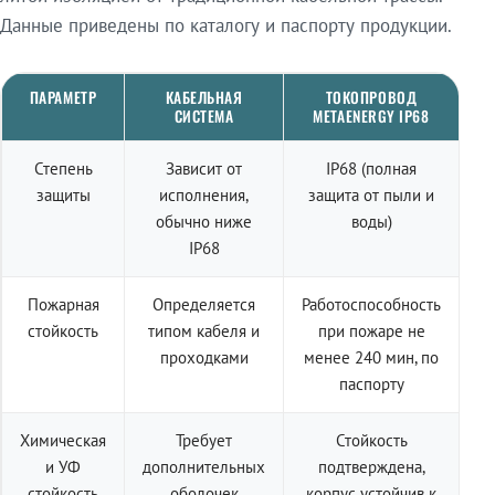
Данные приведены по каталогу и паспорту продукции.
ПАРАМЕТР
КАБЕЛЬНАЯ
ТОКОПРОВОД
СИСТЕМА
METAENERGY IP68
Степень
Зависит от
IP68 (полная
защиты
исполнения,
защита от пыли и
обычно ниже
воды)
IP68
Пожарная
Определяется
Работоспособность
стойкость
типом кабеля и
при пожаре не
проходками
менее 240 мин, по
паспорту
Химическая
Требует
Стойкость
и УФ
дополнительных
подтверждена,
стойкость
оболочек
корпус устойчив к