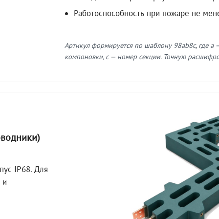
Работоспособность при пожаре не мен
Артикул формируется по шаблону 98ab8c, где a —
компоновки, c — номер секции. Точную расшифров
оводники)
пус IP68. Для
 и