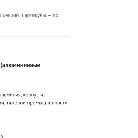
ы секций и артикулы — по
А (алюминиевые
алюминия, корпус из
ции, тяжёлой промышленности.
ту