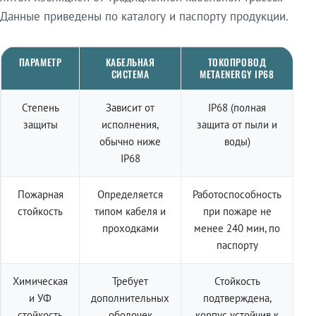
Данные приведены по каталогу и паспорту продукции.
ПАРАМЕТР
КАБЕЛЬНАЯ
ТОКОПРОВОД
СИСТЕМА
METAENERGY IP68
Степень
Зависит от
IP68 (полная
защиты
исполнения,
защита от пыли и
обычно ниже
воды)
IP68
Пожарная
Определяется
Работоспособность
стойкость
типом кабеля и
при пожаре не
проходками
менее 240 мин, по
паспорту
Химическая
Требует
Стойкость
и УФ
дополнительных
подтверждена,
стойкость
оболочек
корпус устойчив к