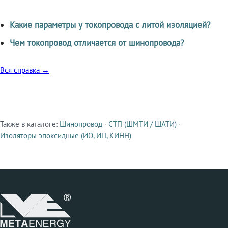
Какие параметры у токопровода с литой изоляцией?
Чем токопровод отличается от шинопровода?
Вся справка →
Также в каталоге:
Шинопровод
·
СТП (ШМТИ / ШАТИ)
·
Смежные продукты
Изоляторы эпоксидные (ИО, ИП, КИНН)