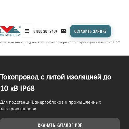
☰
8 800 301 2407
ОСТАВИТЬ ЗАЯВКУ
/
ТОКОПРОВОД
← Продукция
Применение
Продукция
Типоразмеры
Сравнение
Преимущества
Номенклатура
О
Токопровод с литой изоляцией до
10 кВ IP68
Для подстанций, энергоблоков и промышленных
электроустановок
СКАЧАТЬ КАТАЛОГ PDF