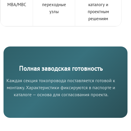
МВА/МВС
переходные
каталогу и
узлы
проектным
решениям
Полная заводская готовность
Каждая секция токопровода поставляется готовой к
монтажу. Характеристики фиксируются в паспорте и
каталоге — основа для согласования проекта.