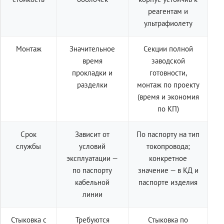
реагентам и
ультрафиолету
Монтаж
Значительное
Секции полной
время
заводской
прокладки и
готовности,
разделки
монтаж по проекту
(время и экономия
по КП)
Срок
Зависит от
По паспорту на тип
службы
условий
токопровода;
эксплуатации —
конкретное
по паспорту
значение — в КД и
кабельной
паспорте изделия
линии
Стыковка с
Требуются
Стыковка по