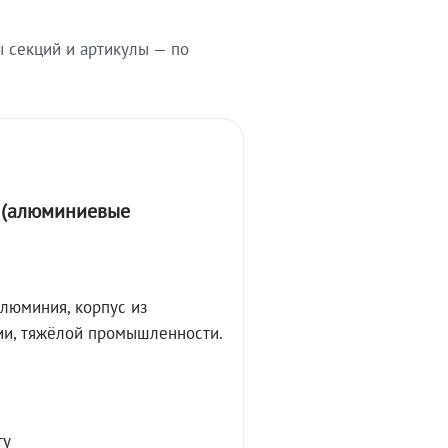
ы секций и артикулы — по
А (алюминиевые
алюминия, корпус из
ции, тяжёлой промышленности.
ту