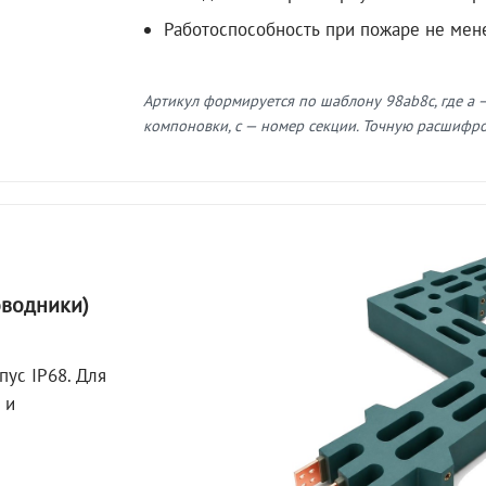
Работоспособность при пожаре не мен
Артикул формируется по шаблону 98ab8c, где a —
компоновки, c — номер секции. Точную расшифров
оводники)
пус IP68. Для
 и