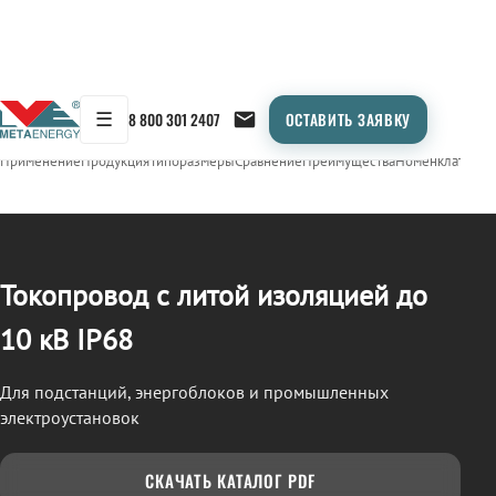
☰
8 800 301 2407
ОСТАВИТЬ ЗАЯВКУ
/
ТОКОПРОВОД
← Продукция
Применение
Продукция
Типоразмеры
Сравнение
Преимущества
Номенклатура
О
Токопровод с литой изоляцией до
10 кВ IP68
Для подстанций, энергоблоков и промышленных
электроустановок
СКАЧАТЬ КАТАЛОГ PDF