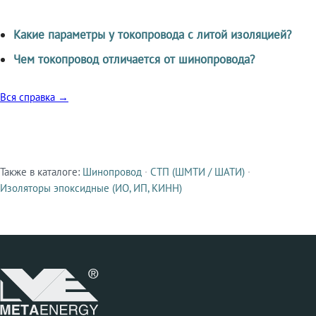
Какие параметры у токопровода с литой изоляцией?
Чем токопровод отличается от шинопровода?
Вся справка →
Также в каталоге:
Шинопровод
·
СТП (ШМТИ / ШАТИ)
·
Смежные продукты
Изоляторы эпоксидные (ИО, ИП, КИНН)