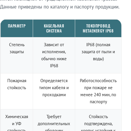
Данные приведены по каталогу и паспорту продукции.
ПАРАМЕТР
КАБЕЛЬНАЯ
ТОКОПРОВОД
СИСТЕМА
METAENERGY IP68
Степень
Зависит от
IP68 (полная
защиты
исполнения,
защита от пыли и
обычно ниже
воды)
IP68
Пожарная
Определяется
Работоспособность
стойкость
типом кабеля и
при пожаре не
проходками
менее 240 мин, по
паспорту
Химическая
Требует
Стойкость
и УФ
дополнительных
подтверждена,
стойкость
оболочек
корпус устойчив к