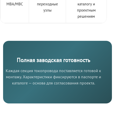
МВА/МВС
переходные
каталогу и
узлы
проектным
решениям
Полная заводская готовность
Каждая секция токопровода поставляется готовой к
монтажу. Характеристики фиксируются в паспорте и
каталоге — основа для согласования проекта.