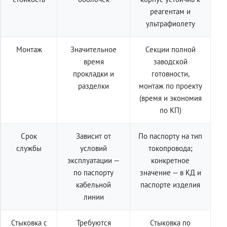
реагентам и
ультрафиолету
Монтаж
Значительное
Секции полной
время
заводской
прокладки и
готовности,
разделки
монтаж по проекту
(время и экономия
по КП)
Срок
Зависит от
По паспорту на тип
службы
условий
токопровода;
эксплуатации —
конкретное
по паспорту
значение — в КД и
кабельной
паспорте изделия
линии
Стыковка с
Требуются
Стыковка по