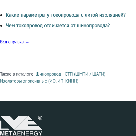
Какие параметры у токопровода с литой изоляцией?
Чем токопровод отличается от шинопровода?
Вся справка →
Также в каталоге:
Шинопровод
·
СТП (ШМТИ / ШАТИ)
·
Смежные продукты
Изоляторы эпоксидные (ИО, ИП, КИНН)