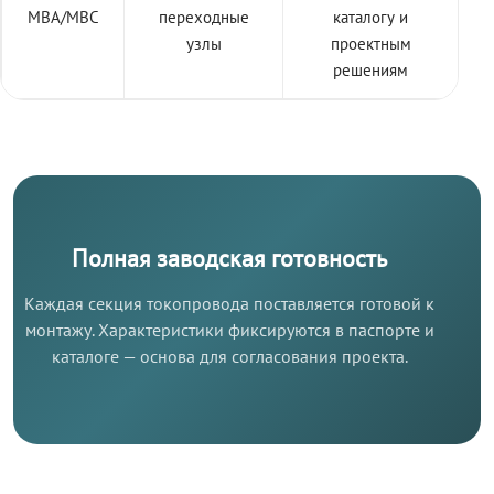
МВА/МВС
переходные
каталогу и
узлы
проектным
решениям
Полная заводская готовность
Каждая секция токопровода поставляется готовой к
монтажу. Характеристики фиксируются в паспорте и
каталоге — основа для согласования проекта.