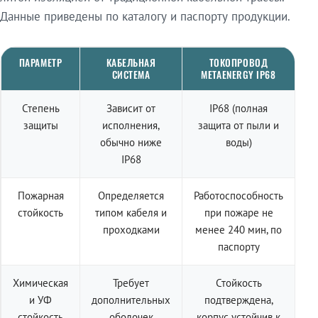
Данные приведены по каталогу и паспорту продукции.
ПАРАМЕТР
КАБЕЛЬНАЯ
ТОКОПРОВОД
СИСТЕМА
METAENERGY IP68
Степень
Зависит от
IP68 (полная
защиты
исполнения,
защита от пыли и
обычно ниже
воды)
IP68
Пожарная
Определяется
Работоспособность
стойкость
типом кабеля и
при пожаре не
проходками
менее 240 мин, по
паспорту
Химическая
Требует
Стойкость
и УФ
дополнительных
подтверждена,
стойкость
оболочек
корпус устойчив к