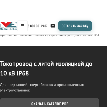
☰
8 800 301 2407
ОСТАВИТЬ ЗАЯВКУ
/
ТОКОПРОВОД
← Продукция
Применение
Продукция
Типоразмеры
Сравнение
Преимущества
Номенклатура
О
Токопровод с литой изоляцией до
10 кВ IP68
Для подстанций, энергоблоков и промышленных
электроустановок
СКАЧАТЬ КАТАЛОГ PDF