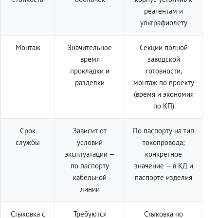
реагентам и
ультрафиолету
Монтаж
Значительное
Секции полной
время
заводской
прокладки и
готовности,
разделки
монтаж по проекту
(время и экономия
по КП)
Срок
Зависит от
По паспорту на тип
службы
условий
токопровода;
эксплуатации —
конкретное
по паспорту
значение — в КД и
кабельной
паспорте изделия
линии
Стыковка с
Требуются
Стыковка по