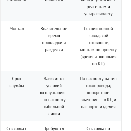
реагентам и
ультрафиолету
Монтаж
Значительное
Секции полной
время
заводской
прокладки и
готовности,
разделки
монтаж по проекту
(время и экономия
по КП)
Срок
Зависит от
По паспорту на тип
службы
условий
токопровода;
эксплуатации —
конкретное
по паспорту
значение — в КД и
кабельной
паспорте изделия
линии
Стыковка с
Требуются
Стыковка по