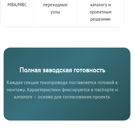
МВА/МВС
переходные
каталогу и
узлы
проектным
решениям
Полная заводская готовность
Каждая секция токопровода поставляется готовой к
монтажу. Характеристики фиксируются в паспорте и
каталоге — основа для согласования проекта.