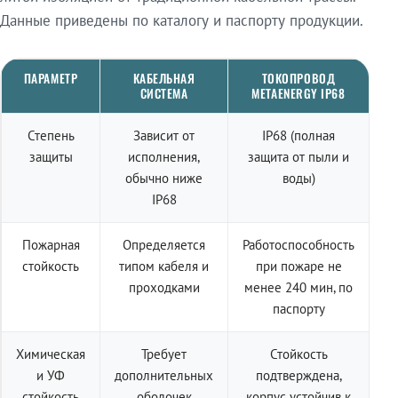
Данные приведены по каталогу и паспорту продукции.
ПАРАМЕТР
КАБЕЛЬНАЯ
ТОКОПРОВОД
СИСТЕМА
METAENERGY IP68
Степень
Зависит от
IP68 (полная
защиты
исполнения,
защита от пыли и
обычно ниже
воды)
IP68
Пожарная
Определяется
Работоспособность
стойкость
типом кабеля и
при пожаре не
проходками
менее 240 мин, по
паспорту
Химическая
Требует
Стойкость
и УФ
дополнительных
подтверждена,
стойкость
оболочек
корпус устойчив к