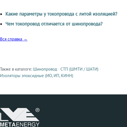
Какие параметры у токопровода с литой изоляцией?
Чем токопровод отличается от шинопровода?
Вся справка →
Также в каталоге:
Шинопровод
·
СТП (ШМТИ / ШАТИ)
·
Смежные продукты
Изоляторы эпоксидные (ИО, ИП, КИНН)