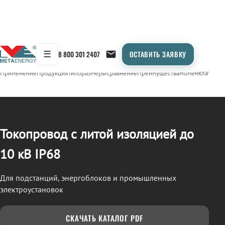
☰
8 800 301 2407
ОСТАВИТЬ ЗАЯВКУ
/
ТОКОПРОВОД
← Продукция
Применение
Продукция
Типоразмеры
Сравнение
Преимущества
Номенклатура
О
Токопровод с литой изоляцией до
10 кВ IP68
Для подстанций, энергоблоков и промышленных
электроустановок
СКАЧАТЬ КАТАЛОГ PDF