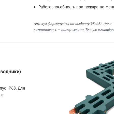
Работоспособность при пожаре не мен
Артикул формируется по шаблону 98ab8c, где a —
компоновки, c — номер секции. Точную расшифров
оводники)
пус IP68. Для
 и