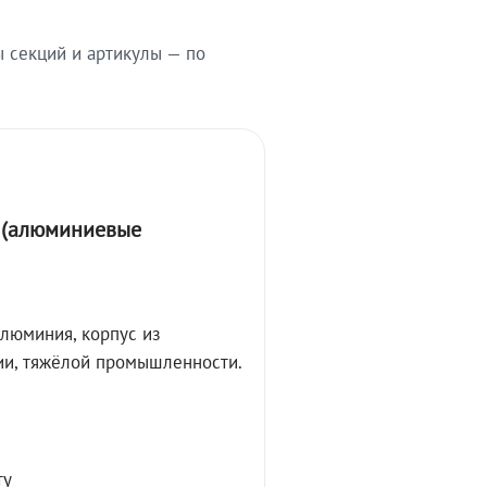
ы секций и артикулы — по
А (алюминиевые
алюминия, корпус из
ции, тяжёлой промышленности.
ту