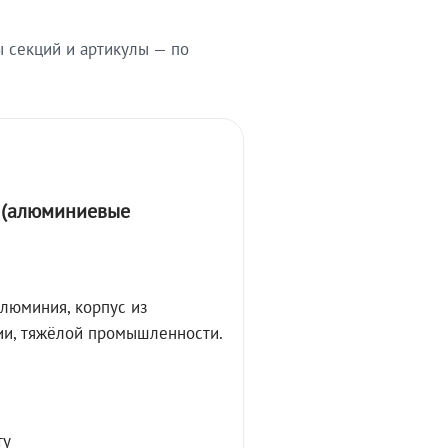
ы секций и артикулы — по
А (алюминиевые
алюминия, корпус из
ции, тяжёлой промышленности.
ту