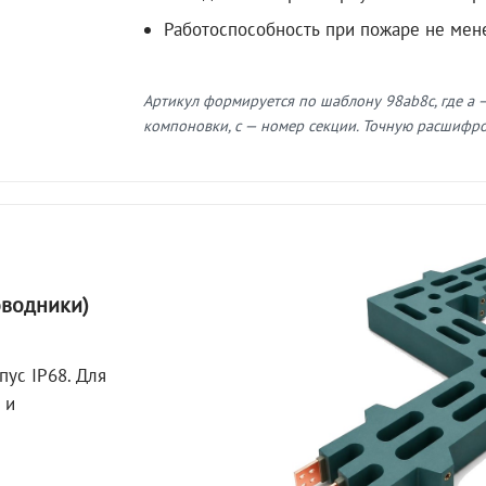
Работоспособность при пожаре не мен
Артикул формируется по шаблону 98ab8c, где a —
компоновки, c — номер секции. Точную расшифров
оводники)
пус IP68. Для
 и