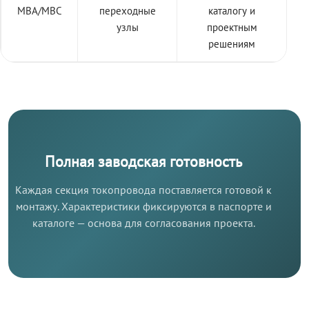
МВА/МВС
переходные
каталогу и
узлы
проектным
решениям
Полная заводская готовность
Каждая секция токопровода поставляется готовой к
монтажу. Характеристики фиксируются в паспорте и
каталоге — основа для согласования проекта.