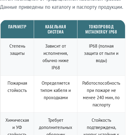
Данные приведены по каталогу и паспорту продукции.
ПАРАМЕТР
КАБЕЛЬНАЯ
ТОКОПРОВОД
СИСТЕМА
METAENERGY IP68
Степень
Зависит от
IP68 (полная
защиты
исполнения,
защита от пыли и
обычно ниже
воды)
IP68
Пожарная
Определяется
Работоспособность
стойкость
типом кабеля и
при пожаре не
проходками
менее 240 мин, по
паспорту
Химическая
Требует
Стойкость
и УФ
дополнительных
подтверждена,
стойкость
оболочек
корпус устойчив к