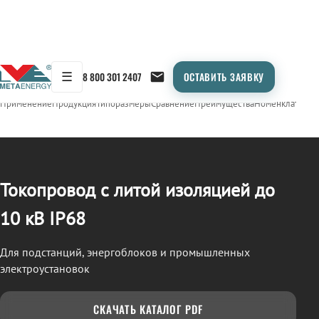
☰
8 800 301 2407
ОСТАВИТЬ ЗАЯВКУ
/
ТОКОПРОВОД
← Продукция
Применение
Продукция
Типоразмеры
Сравнение
Преимущества
Номенклатура
О
Токопровод с литой изоляцией до
10 кВ IP68
Для подстанций, энергоблоков и промышленных
электроустановок
СКАЧАТЬ КАТАЛОГ PDF