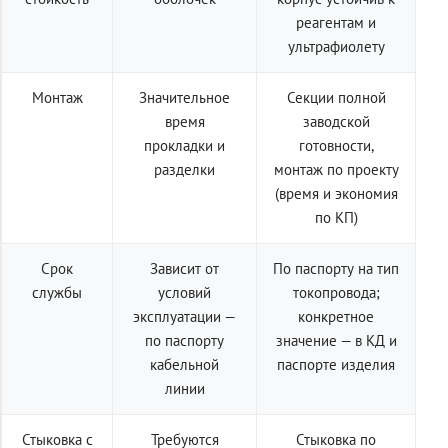
реагентам и
ультрафиолету
Монтаж
Значительное
Секции полной
время
заводской
прокладки и
готовности,
разделки
монтаж по проекту
(время и экономия
по КП)
Срок
Зависит от
По паспорту на тип
службы
условий
токопровода;
эксплуатации —
конкретное
по паспорту
значение — в КД и
кабельной
паспорте изделия
линии
Стыковка с
Требуются
Стыковка по