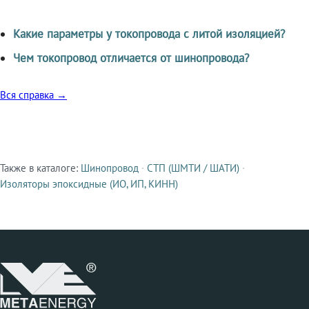
Какие параметры у токопровода с литой изоляцией?
Чем токопровод отличается от шинопровода?
Вся справка →
Также в каталоге:
Шинопровод
·
СТП (ШМТИ / ШАТИ)
·
Смежные продукты
Изоляторы эпоксидные (ИО, ИП, КИНН)