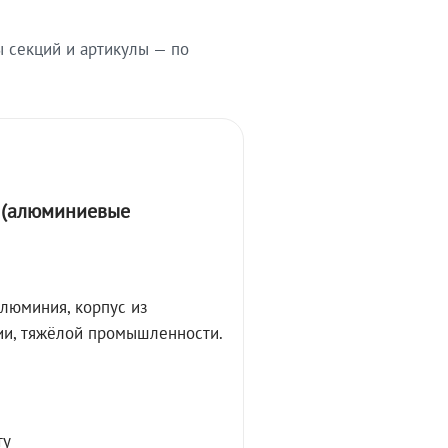
ы секций и артикулы — по
А (алюминиевые
алюминия, корпус из
ции, тяжёлой промышленности.
ту