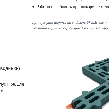
Работоспособность при пожаре не мен
Артикул формируется по шаблону 98ab8c, где a —
компоновки, c — номер секции. Точную расшифров
оводники)
пус IP68. Для
 и