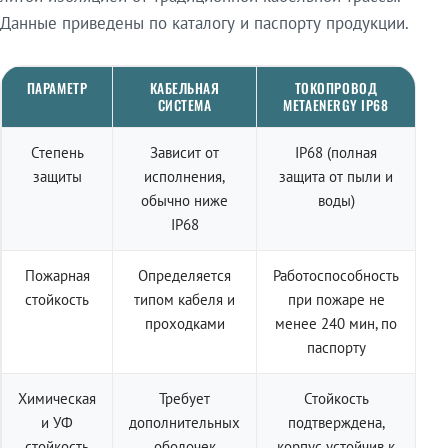
Данные приведены по каталогу и паспорту продукции.
ПАРАМЕТР
КАБЕЛЬНАЯ
ТОКОПРОВОД
СИСТЕМА
METAENERGY IP68
Степень
Зависит от
IP68 (полная
защиты
исполнения,
защита от пыли и
обычно ниже
воды)
IP68
Пожарная
Определяется
Работоспособность
стойкость
типом кабеля и
при пожаре не
проходками
менее 240 мин, по
паспорту
Химическая
Требует
Стойкость
и УФ
дополнительных
подтверждена,
стойкость
оболочек
корпус устойчив к