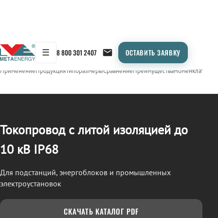
☰
8 800 301 2407
ОСТАВИТЬ ЗАЯВКУ
/
ТОКОПРОВОД
← Продукция
Применение
Продукция
Типоразмеры
Сравнение
Преимущества
Номенклатура
О
Токопровод с литой изоляцией до
10 кВ IP68
Для подстанций, энергоблоков и промышленных
электроустановок
СКАЧАТЬ КАТАЛОГ PDF