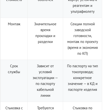
реагентам и
ультрафиолету
Монтаж
Значительное
Секции полной
время
заводской
прокладки и
готовности,
разделки
монтаж по проекту
(время и экономия
по КП)
Срок
Зависит от
По паспорту на тип
службы
условий
токопровода;
эксплуатации —
конкретное
по паспорту
значение — в КД и
кабельной
паспорте изделия
линии
Стыковка с
Требуются
Стыковка по