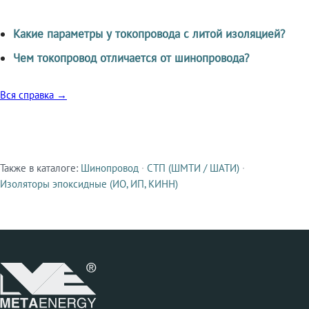
Какие параметры у токопровода с литой изоляцией?
Чем токопровод отличается от шинопровода?
Вся справка →
Также в каталоге:
Шинопровод
·
СТП (ШМТИ / ШАТИ)
·
Смежные продукты
Изоляторы эпоксидные (ИО, ИП, КИНН)