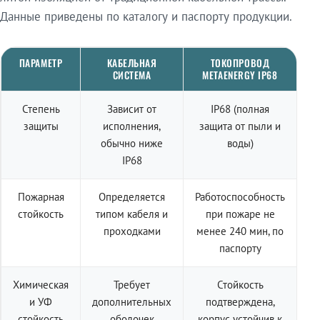
Данные приведены по каталогу и паспорту продукции.
ПАРАМЕТР
КАБЕЛЬНАЯ
ТОКОПРОВОД
СИСТЕМА
METAENERGY IP68
Степень
Зависит от
IP68 (полная
защиты
исполнения,
защита от пыли и
обычно ниже
воды)
IP68
Пожарная
Определяется
Работоспособность
стойкость
типом кабеля и
при пожаре не
проходками
менее 240 мин, по
паспорту
Химическая
Требует
Стойкость
и УФ
дополнительных
подтверждена,
стойкость
оболочек
корпус устойчив к