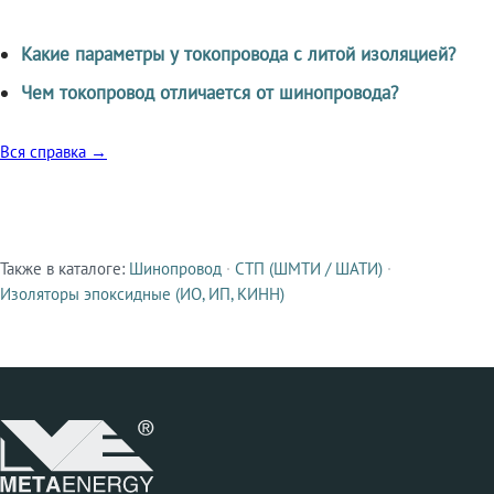
Какие параметры у токопровода с литой изоляцией?
Чем токопровод отличается от шинопровода?
Вся справка →
Также в каталоге:
Шинопровод
·
СТП (ШМТИ / ШАТИ)
·
Смежные продукты
Изоляторы эпоксидные (ИО, ИП, КИНН)