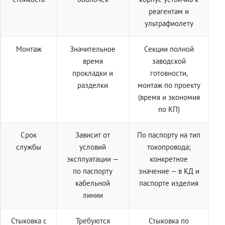
реагентам и
ультрафиолету
Монтаж
Значительное
Секции полной
время
заводской
прокладки и
готовности,
разделки
монтаж по проекту
(время и экономия
по КП)
Срок
Зависит от
По паспорту на тип
службы
условий
токопровода;
эксплуатации —
конкретное
по паспорту
значение — в КД и
кабельной
паспорте изделия
линии
Стыковка с
Требуются
Стыковка по