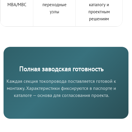
МВА/МВС
переходные
каталогу и
узлы
проектным
решениям
Полная заводская готовность
Каждая секция токопровода поставляется готовой к
монтажу. Характеристики фиксируются в паспорте и
каталоге — основа для согласования проекта.