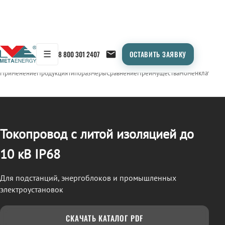
☰
8 800 301 2407
ОСТАВИТЬ ЗАЯВКУ
/
ТОКОПРОВОД
← Продукция
Применение
Продукция
Типоразмеры
Сравнение
Преимущества
Номенклатура
О
Токопровод с литой изоляцией до
10 кВ IP68
Для подстанций, энергоблоков и промышленных
электроустановок
СКАЧАТЬ КАТАЛОГ PDF