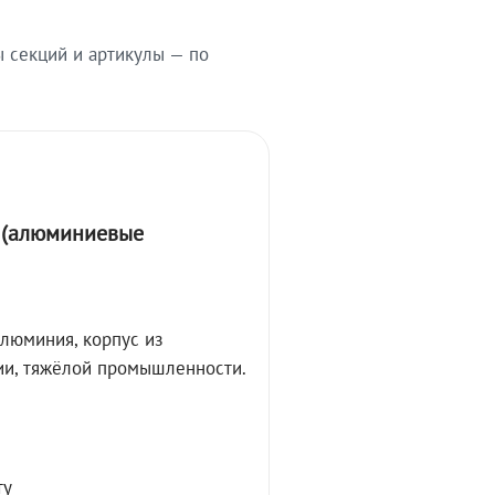
ы секций и артикулы — по
А (алюминиевые
алюминия, корпус из
ции, тяжёлой промышленности.
ту