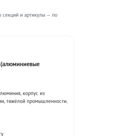
ы секций и артикулы — по
А (алюминиевые
алюминия, корпус из
ции, тяжёлой промышленности.
ту