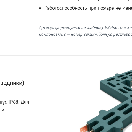
Работоспособность при пожаре не мен
Артикул формируется по шаблону 98ab8c, где a —
компоновки, c — номер секции. Точную расшифров
оводники)
пус IP68. Для
 и