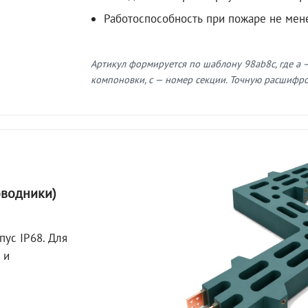
Работоспособность при пожаре не мен
Артикул формируется по шаблону 98ab8c, где a —
компоновки, c — номер секции. Точную расшифров
оводники)
пус IP68. Для
 и