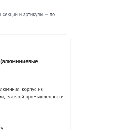
ы секций и артикулы — по
А (алюминиевые
алюминия, корпус из
ции, тяжёлой промышленности.
ту