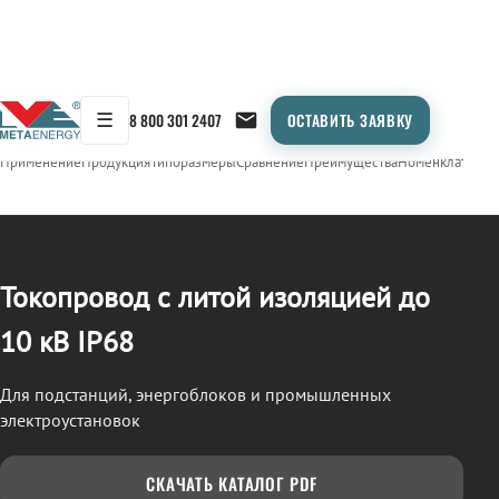
☰
8 800 301 2407
ОСТАВИТЬ ЗАЯВКУ
/
ТОКОПРОВОД
← Продукция
Применение
Продукция
Типоразмеры
Сравнение
Преимущества
Номенклатура
О
Токопровод с литой изоляцией до
10 кВ IP68
Для подстанций, энергоблоков и промышленных
электроустановок
СКАЧАТЬ КАТАЛОГ PDF