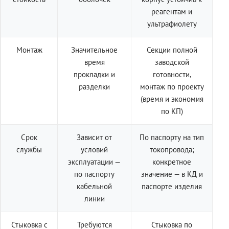
реагентам и
ультрафиолету
Монтаж
Значительное
Секции полной
время
заводской
прокладки и
готовности,
разделки
монтаж по проекту
(время и экономия
по КП)
Срок
Зависит от
По паспорту на тип
службы
условий
токопровода;
эксплуатации —
конкретное
по паспорту
значение — в КД и
кабельной
паспорте изделия
линии
Стыковка с
Требуются
Стыковка по