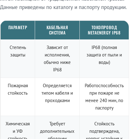
Данные приведены по каталогу и паспорту продукции.
ПАРАМЕТР
КАБЕЛЬНАЯ
ТОКОПРОВОД
СИСТЕМА
METAENERGY IP68
Степень
Зависит от
IP68 (полная
защиты
исполнения,
защита от пыли и
обычно ниже
воды)
IP68
Пожарная
Определяется
Работоспособность
стойкость
типом кабеля и
при пожаре не
проходками
менее 240 мин, по
паспорту
Химическая
Требует
Стойкость
и УФ
дополнительных
подтверждена,
стойкость
оболочек
корпус устойчив к