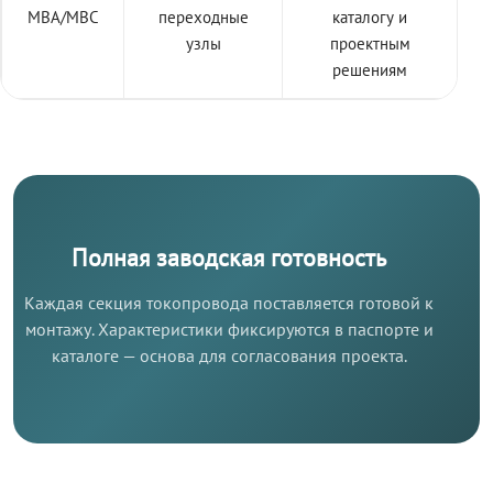
МВА/МВС
переходные
каталогу и
узлы
проектным
решениям
Полная заводская готовность
Каждая секция токопровода поставляется готовой к
монтажу. Характеристики фиксируются в паспорте и
каталоге — основа для согласования проекта.