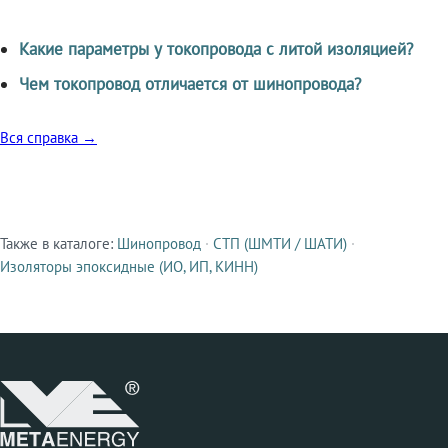
Какие параметры у токопровода с литой изоляцией?
Чем токопровод отличается от шинопровода?
Вся справка →
Также в каталоге:
Шинопровод
·
СТП (ШМТИ / ШАТИ)
·
Смежные продукты
Изоляторы эпоксидные (ИО, ИП, КИНН)