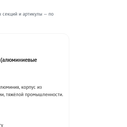
ы секций и артикулы — по
А (алюминиевые
алюминия, корпус из
ции, тяжёлой промышленности.
ту