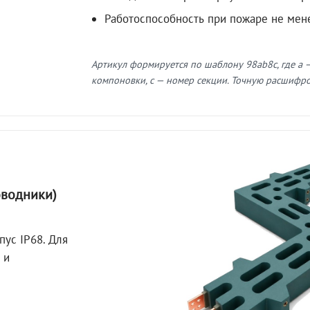
Работоспособность при пожаре не мен
Артикул формируется по шаблону 98ab8c, где a —
компоновки, c — номер секции. Точную расшифров
оводники)
пус IP68. Для
 и