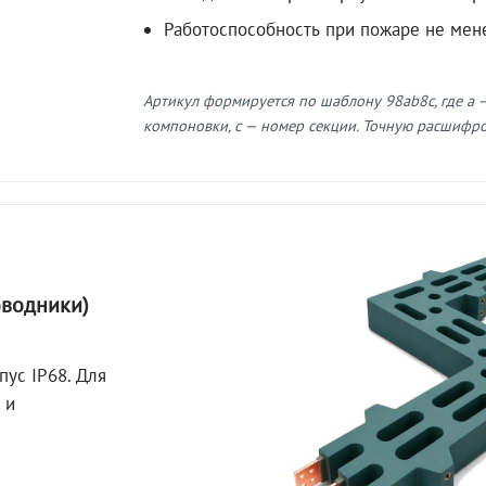
Работоспособность при пожаре не мен
Артикул формируется по шаблону 98ab8c, где a —
компоновки, c — номер секции. Точную расшифров
оводники)
пус IP68. Для
 и