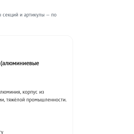
ы секций и артикулы — по
А (алюминиевые
алюминия, корпус из
ции, тяжёлой промышленности.
ту