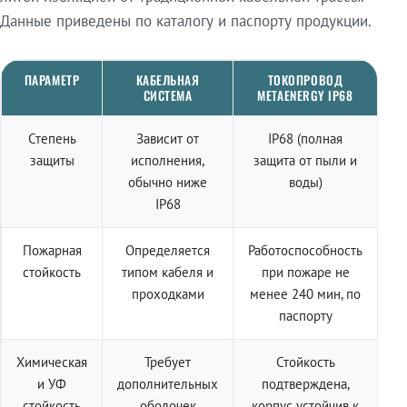
Данные приведены по каталогу и паспорту продукции.
ПАРАМЕТР
КАБЕЛЬНАЯ
ТОКОПРОВОД
СИСТЕМА
METAENERGY IP68
Степень
Зависит от
IP68 (полная
защиты
исполнения,
защита от пыли и
обычно ниже
воды)
IP68
Пожарная
Определяется
Работоспособность
стойкость
типом кабеля и
при пожаре не
проходками
менее 240 мин, по
паспорту
Химическая
Требует
Стойкость
и УФ
дополнительных
подтверждена,
стойкость
оболочек
корпус устойчив к