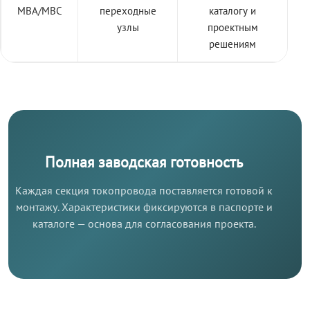
МВА/МВС
переходные
каталогу и
узлы
проектным
решениям
Полная заводская готовность
Каждая секция токопровода поставляется готовой к
монтажу. Характеристики фиксируются в паспорте и
каталоге — основа для согласования проекта.