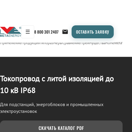
☰
8 800 301 2407
ОСТАВИТЬ ЗАЯВКУ
/
ТОКОПРОВОД
← Продукция
Применение
Продукция
Типоразмеры
Сравнение
Преимущества
Номенклатура
О
Токопровод с литой изоляцией до
10 кВ IP68
Для подстанций, энергоблоков и промышленных
электроустановок
СКАЧАТЬ КАТАЛОГ PDF