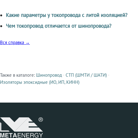
Какие параметры у токопровода с литой изоляцией?
Чем токопровод отличается от шинопровода?
Вся справка →
Также в каталоге:
Шинопровод
·
СТП (ШМТИ / ШАТИ)
·
Смежные продукты
Изоляторы эпоксидные (ИО, ИП, КИНН)