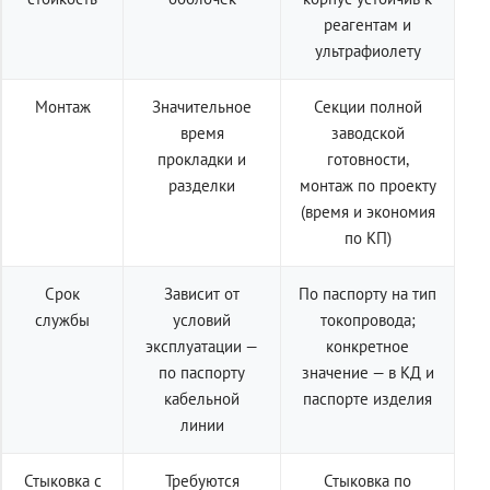
реагентам и
ультрафиолету
Монтаж
Значительное
Секции полной
время
заводской
прокладки и
готовности,
разделки
монтаж по проекту
(время и экономия
по КП)
Срок
Зависит от
По паспорту на тип
службы
условий
токопровода;
эксплуатации —
конкретное
по паспорту
значение — в КД и
кабельной
паспорте изделия
линии
Стыковка с
Требуются
Стыковка по