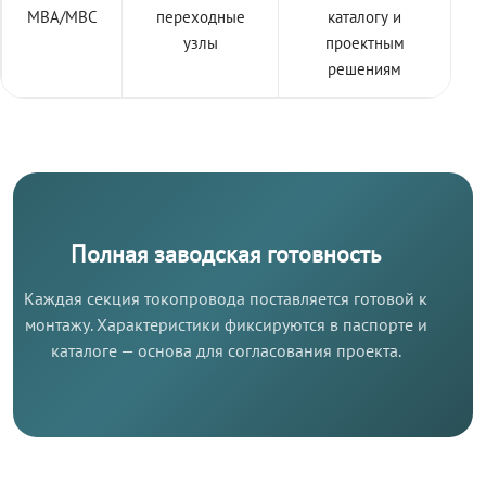
МВА/МВС
переходные
каталогу и
узлы
проектным
решениям
Полная заводская готовность
Каждая секция токопровода поставляется готовой к
монтажу. Характеристики фиксируются в паспорте и
каталоге — основа для согласования проекта.