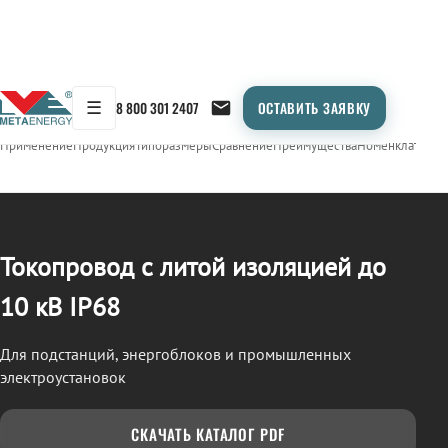
☰
8 800 301 2407
ОСТАВИТЬ ЗАЯВКУ
/
ТОКОПРОВОД
← Продукция
Применение
Продукция
Типоразмеры
Сравнение
Преимущества
Номенклатура
О
Токопровод с литой изоляцией до
10 кВ IP68
Для подстанций, энергоблоков и промышленных
электроустановок
СКАЧАТЬ КАТАЛОГ PDF