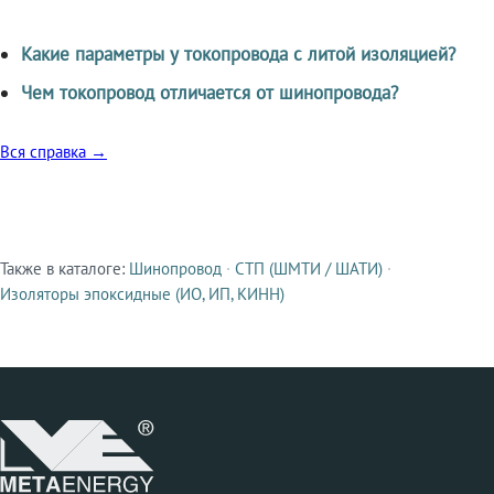
Какие параметры у токопровода с литой изоляцией?
Чем токопровод отличается от шинопровода?
Вся справка →
Также в каталоге:
Шинопровод
·
СТП (ШМТИ / ШАТИ)
·
Смежные продукты
Изоляторы эпоксидные (ИО, ИП, КИНН)