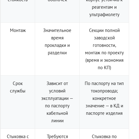
реагентам и
ультрафиолету
Монтаж
Значительное
Секции полной
время
заводской
прокладки и
готовности,
разделки
монтаж по проекту
(время и экономия
по КП)
Срок
Зависит от
По паспорту на тип
службы
условий
токопровода;
эксплуатации —
конкретное
по паспорту
значение — в КД и
кабельной
паспорте изделия
линии
Стыковка с
Требуются
Стыковка по