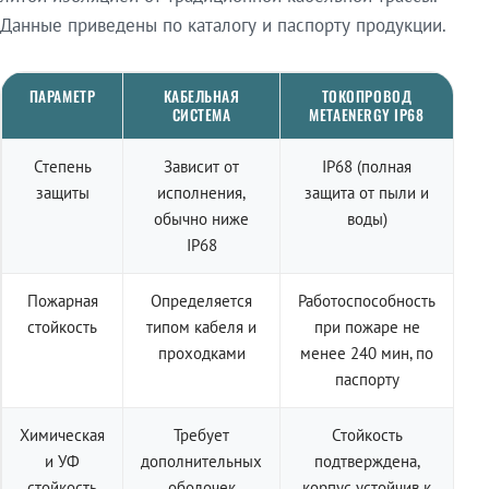
Данные приведены по каталогу и паспорту продукции.
ПАРАМЕТР
КАБЕЛЬНАЯ
ТОКОПРОВОД
СИСТЕМА
METAENERGY IP68
Степень
Зависит от
IP68 (полная
защиты
исполнения,
защита от пыли и
обычно ниже
воды)
IP68
Пожарная
Определяется
Работоспособность
стойкость
типом кабеля и
при пожаре не
проходками
менее 240 мин, по
паспорту
Химическая
Требует
Стойкость
и УФ
дополнительных
подтверждена,
стойкость
оболочек
корпус устойчив к