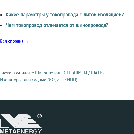
Какие параметры у токопровода с литой изоляцией?
Чем токопровод отличается от шинопровода?
Вся справка →
Также в каталоге:
Шинопровод
·
СТП (ШМТИ / ШАТИ)
·
Смежные продукты
Изоляторы эпоксидные (ИО, ИП, КИНН)