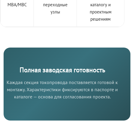
МВА/МВС
переходные
каталогу и
узлы
проектным
решениям
Полная заводская готовность
Каждая секция токопровода поставляется готовой к
монтажу. Характеристики фиксируются в паспорте и
каталоге — основа для согласования проекта.