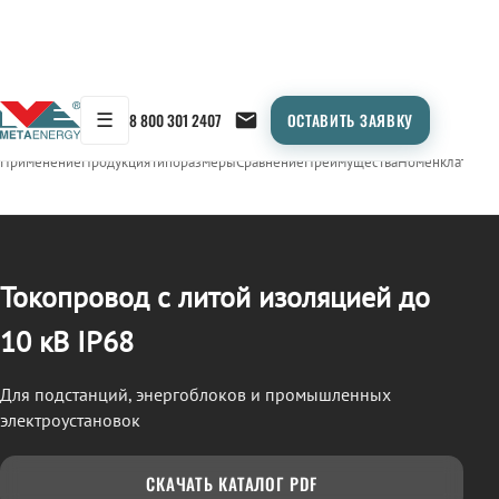
☰
8 800 301 2407
ОСТАВИТЬ ЗАЯВКУ
/
ТОКОПРОВОД
← Продукция
Применение
Продукция
Типоразмеры
Сравнение
Преимущества
Номенклатура
О
Токопровод с литой изоляцией до
10 кВ IP68
Для подстанций, энергоблоков и промышленных
электроустановок
СКАЧАТЬ КАТАЛОГ PDF