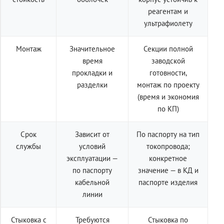
реагентам и
ультрафиолету
Монтаж
Значительное
Секции полной
время
заводской
прокладки и
готовности,
разделки
монтаж по проекту
(время и экономия
по КП)
Срок
Зависит от
По паспорту на тип
службы
условий
токопровода;
эксплуатации —
конкретное
по паспорту
значение — в КД и
кабельной
паспорте изделия
линии
Стыковка с
Требуются
Стыковка по