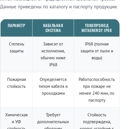
Данные приведены по каталогу и паспорту продукции.
ПАРАМЕТР
КАБЕЛЬНАЯ
ТОКОПРОВОД
СИСТЕМА
METAENERGY IP68
Степень
Зависит от
IP68 (полная
защиты
исполнения,
защита от пыли и
обычно ниже
воды)
IP68
Пожарная
Определяется
Работоспособность
стойкость
типом кабеля и
при пожаре не
проходками
менее 240 мин, по
паспорту
Химическая
Требует
Стойкость
и УФ
дополнительных
подтверждена,
стойкость
оболочек
корпус устойчив к