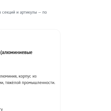
ы секций и артикулы — по
А (алюминиевые
алюминия, корпус из
ции, тяжёлой промышленности.
ту