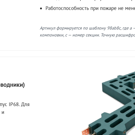
Работоспособность при пожаре не мен
Артикул формируется по шаблону 98ab8c, где a —
компоновки, c — номер секции. Точную расшифров
оводники)
пус IP68. Для
 и