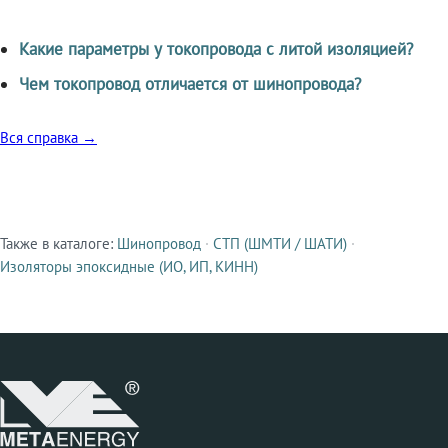
Какие параметры у токопровода с литой изоляцией?
Чем токопровод отличается от шинопровода?
Вся справка →
Также в каталоге:
Шинопровод
·
СТП (ШМТИ / ШАТИ)
·
Смежные продукты
Изоляторы эпоксидные (ИО, ИП, КИНН)