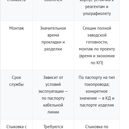
реагентам и
ультрафиолету
Монтаж
Значительное
Секции полной
время
заводской
прокладки и
готовности,
разделки
монтаж по проекту
(время и экономия
по КП)
Срок
Зависит от
По паспорту на тип
службы
условий
токопровода;
эксплуатации —
конкретное
по паспорту
значение — в КД и
кабельной
паспорте изделия
линии
Стыковка с
Требуются
Стыковка по