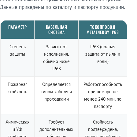
Данные приведены по каталогу и паспорту продукции.
ПАРАМЕТР
КАБЕЛЬНАЯ
ТОКОПРОВОД
СИСТЕМА
METAENERGY IP68
Степень
Зависит от
IP68 (полная
защиты
исполнения,
защита от пыли и
обычно ниже
воды)
IP68
Пожарная
Определяется
Работоспособность
стойкость
типом кабеля и
при пожаре не
проходками
менее 240 мин, по
паспорту
Химическая
Требует
Стойкость
и УФ
дополнительных
подтверждена,
стойкость
оболочек
корпус устойчив к