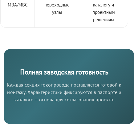
МВА/МВС
переходные
каталогу и
узлы
проектным
решениям
Полная заводская готовность
Каждая секция токопровода поставляется готовой к
монтажу. Характеристики фиксируются в паспорте и
каталоге — основа для согласования проекта.