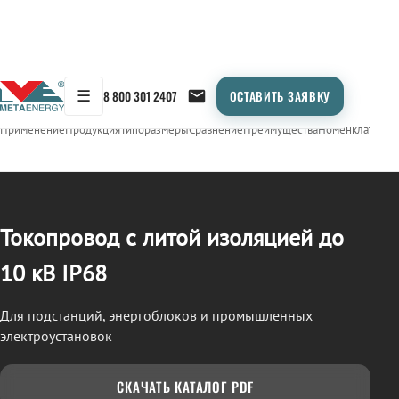
☰
8 800 301 2407
ОСТАВИТЬ ЗАЯВКУ
/
ТОКОПРОВОД
← Продукция
Применение
Продукция
Типоразмеры
Сравнение
Преимущества
Номенклатура
О
Токопровод с литой изоляцией до
10 кВ IP68
Для подстанций, энергоблоков и промышленных
электроустановок
СКАЧАТЬ КАТАЛОГ PDF