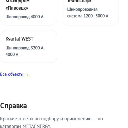
Космодром
Техноспарк
«Плесецк»
Шинопроводная
система 1200–5000 А
Шинопровод 4000 А
Kvartal WEST
Шинопровод 3200 А,
4000 А
Все объекты →
Справка
Краткие ответы по подбору и применению — по
каталогам METAENERGY.