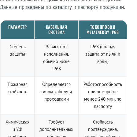
Данные приведены по каталогу и паспорту продукции.
ПАРАМЕТР
КАБЕЛЬНАЯ
ТОКОПРОВОД
СИСТЕМА
METAENERGY IP68
Степень
Зависит от
IP68 (полная
защиты
исполнения,
защита от пыли и
обычно ниже
воды)
IP68
Пожарная
Определяется
Работоспособность
стойкость
типом кабеля и
при пожаре не
проходками
менее 240 мин, по
паспорту
Химическая
Требует
Стойкость
и УФ
дополнительных
подтверждена,
стойкость
оболочек
корпус устойчив к