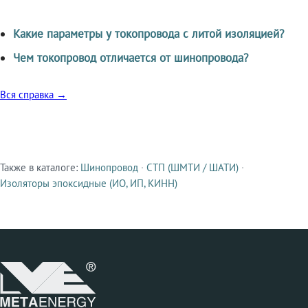
Какие параметры у токопровода с литой изоляцией?
Чем токопровод отличается от шинопровода?
Вся справка →
Также в каталоге:
Шинопровод
·
СТП (ШМТИ / ШАТИ)
·
Смежные продукты
Изоляторы эпоксидные (ИО, ИП, КИНН)