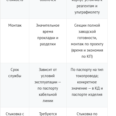
реагентам и
ультрафиолету
Монтаж
Значительное
Секции полной
время
заводской
прокладки и
готовности,
разделки
монтаж по проекту
(время и экономия
по КП)
Срок
Зависит от
По паспорту на тип
службы
условий
токопровода;
эксплуатации —
конкретное
по паспорту
значение — в КД и
кабельной
паспорте изделия
линии
Стыковка с
Требуются
Стыковка по