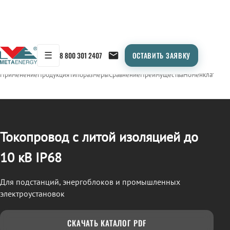
☰
8 800 301 2407
ОСТАВИТЬ ЗАЯВКУ
/
ТОКОПРОВОД
← Продукция
Применение
Продукция
Типоразмеры
Сравнение
Преимущества
Номенклатура
О
Токопровод с литой изоляцией до
10 кВ IP68
Для подстанций, энергоблоков и промышленных
электроустановок
СКАЧАТЬ КАТАЛОГ PDF