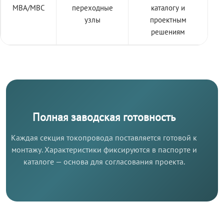
МВА/МВС
переходные
каталогу и
узлы
проектным
решениям
Полная заводская готовность
Каждая секция токопровода поставляется готовой к
монтажу. Характеристики фиксируются в паспорте и
каталоге — основа для согласования проекта.