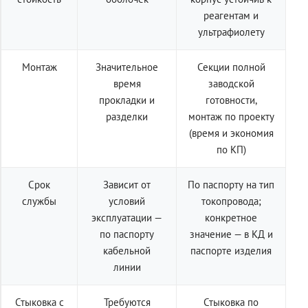
реагентам и
ультрафиолету
Монтаж
Значительное
Секции полной
время
заводской
прокладки и
готовности,
разделки
монтаж по проекту
(время и экономия
по КП)
Срок
Зависит от
По паспорту на тип
службы
условий
токопровода;
эксплуатации —
конкретное
по паспорту
значение — в КД и
кабельной
паспорте изделия
линии
Стыковка с
Требуются
Стыковка по