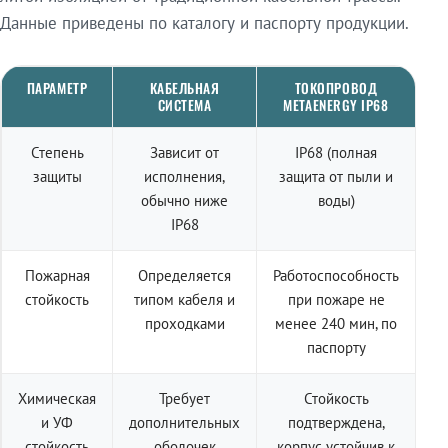
Данные приведены по каталогу и паспорту продукции.
ПАРАМЕТР
КАБЕЛЬНАЯ
ТОКОПРОВОД
СИСТЕМА
METAENERGY IP68
Степень
Зависит от
IP68 (полная
защиты
исполнения,
защита от пыли и
обычно ниже
воды)
IP68
Пожарная
Определяется
Работоспособность
стойкость
типом кабеля и
при пожаре не
проходками
менее 240 мин, по
паспорту
Химическая
Требует
Стойкость
и УФ
дополнительных
подтверждена,
стойкость
оболочек
корпус устойчив к