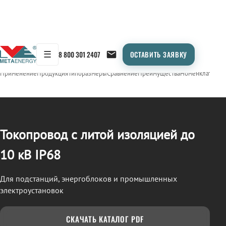
☰
8 800 301 2407
ОСТАВИТЬ ЗАЯВКУ
/
ТОКОПРОВОД
← Продукция
Применение
Продукция
Типоразмеры
Сравнение
Преимущества
Номенклатура
О
Токопровод с литой изоляцией до
10 кВ IP68
Для подстанций, энергоблоков и промышленных
электроустановок
СКАЧАТЬ КАТАЛОГ PDF