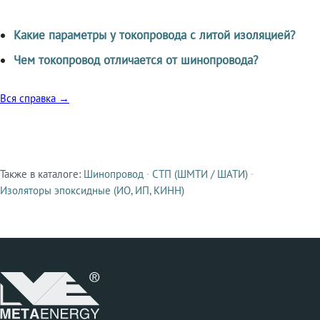
Какие параметры у токопровода с литой изоляцией?
Чем токопровод отличается от шинопровода?
Вся справка →
Также в каталоге:
Шинопровод
·
СТП (ШМТИ / ШАТИ)
·
Смежные продукты
Изоляторы эпоксидные (ИО, ИП, КИНН)