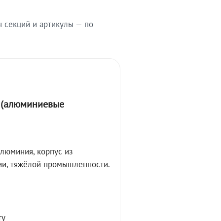
ы секций и артикулы — по
А (алюминиевые
алюминия, корпус из
ции, тяжёлой промышленности.
ту