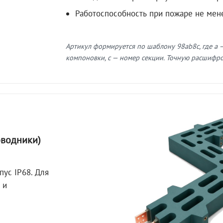
Работоспособность при пожаре не мен
Артикул формируется по шаблону 98ab8c, где a —
компоновки, c — номер секции. Точную расшифров
оводники)
пус IP68. Для
 и