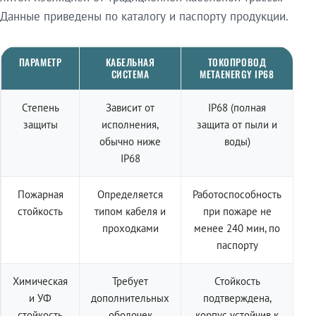
Данные приведены по каталогу и паспорту продукции.
ПАРАМЕТР
КАБЕЛЬНАЯ
ТОКОПРОВОД
СИСТЕМА
METAENERGY IP68
Степень
Зависит от
IP68 (полная
защиты
исполнения,
защита от пыли и
обычно ниже
воды)
IP68
Пожарная
Определяется
Работоспособность
стойкость
типом кабеля и
при пожаре не
проходками
менее 240 мин, по
паспорту
Химическая
Требует
Стойкость
и УФ
дополнительных
подтверждена,
стойкость
оболочек
корпус устойчив к