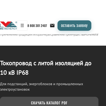
☰
8 800 301 2407
ОСТАВИТЬ ЗАЯВКУ
/
ТОКОПРОВОД
← Продукция
Применение
Продукция
Типоразмеры
Сравнение
Преимущества
Номенклатура
О
Токопровод с литой изоляцией до
10 кВ IP68
Для подстанций, энергоблоков и промышленных
электроустановок
СКАЧАТЬ КАТАЛОГ PDF