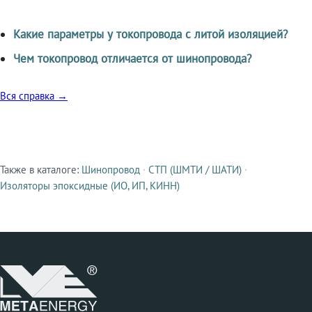
Какие параметры у токопровода с литой изоляцией?
Чем токопровод отличается от шинопровода?
Вся справка →
Также в каталоге:
Шинопровод
·
СТП (ШМТИ / ШАТИ)
·
Смежные продукты
Изоляторы эпоксидные (ИО, ИП, КИНН)