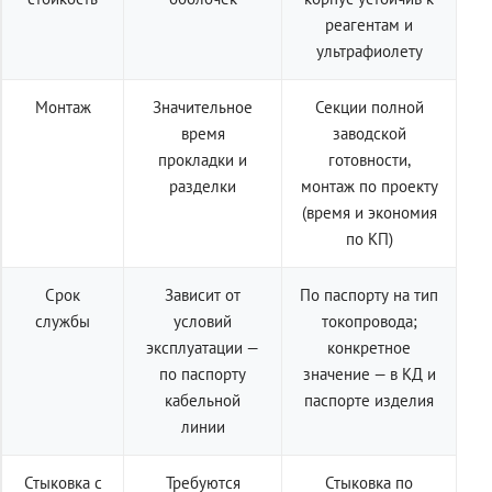
реагентам и
ультрафиолету
Монтаж
Значительное
Секции полной
время
заводской
прокладки и
готовности,
разделки
монтаж по проекту
(время и экономия
по КП)
Срок
Зависит от
По паспорту на тип
службы
условий
токопровода;
эксплуатации —
конкретное
по паспорту
значение — в КД и
кабельной
паспорте изделия
линии
Стыковка с
Требуются
Стыковка по