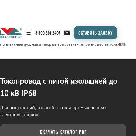
☰
8 800 301 2407
ОСТАВИТЬ ЗАЯВКУ
/
ТОКОПРОВОД
← Продукция
Применение
Продукция
Типоразмеры
Сравнение
Преимущества
Номенклатура
О
Токопровод с литой изоляцией до
10 кВ IP68
Для подстанций, энергоблоков и промышленных
электроустановок
СКАЧАТЬ КАТАЛОГ PDF