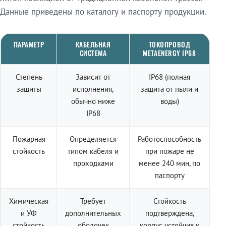
Данные приведены по каталогу и паспорту продукции.
ПАРАМЕТР
КАБЕЛЬНАЯ
ТОКОПРОВОД
СИСТЕМА
METAENERGY IP68
Степень
Зависит от
IP68 (полная
защиты
исполнения,
защита от пыли и
обычно ниже
воды)
IP68
Пожарная
Определяется
Работоспособность
стойкость
типом кабеля и
при пожаре не
проходками
менее 240 мин, по
паспорту
Химическая
Требует
Стойкость
и УФ
дополнительных
подтверждена,
стойкость
оболочек
корпус устойчив к