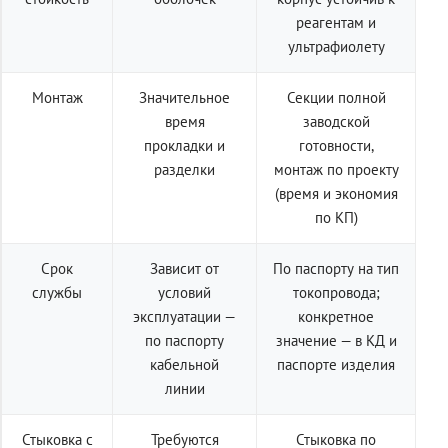
реагентам и
ультрафиолету
Монтаж
Значительное
Секции полной
время
заводской
прокладки и
готовности,
разделки
монтаж по проекту
(время и экономия
по КП)
Срок
Зависит от
По паспорту на тип
службы
условий
токопровода;
эксплуатации —
конкретное
по паспорту
значение — в КД и
кабельной
паспорте изделия
линии
Стыковка с
Требуются
Стыковка по