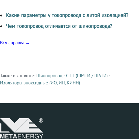
Какие параметры у токопровода с литой изоляцией?
Чем токопровод отличается от шинопровода?
Вся справка →
Также в каталоге:
Шинопровод
·
СТП (ШМТИ / ШАТИ)
·
Смежные продукты
Изоляторы эпоксидные (ИО, ИП, КИНН)