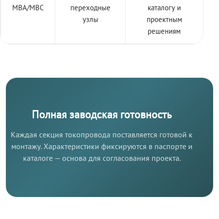
МВА/МВС
переходные
каталогу и
узлы
проектным
решениям
Полная заводская готовность
Каждая секция токопровода поставляется готовой к
монтажу. Характеристики фиксируются в паспорте и
каталоге — основа для согласования проекта.