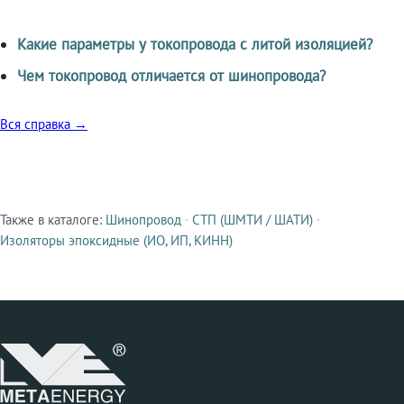
Какие параметры у токопровода с литой изоляцией?
Чем токопровод отличается от шинопровода?
Вся справка →
Также в каталоге:
Шинопровод
·
СТП (ШМТИ / ШАТИ)
·
Смежные продукты
Изоляторы эпоксидные (ИО, ИП, КИНН)