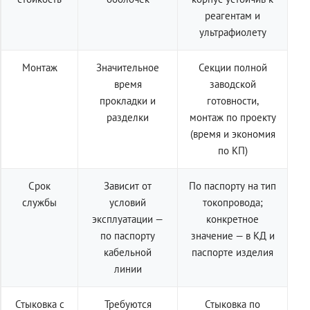
реагентам и
ультрафиолету
Монтаж
Значительное
Секции полной
время
заводской
прокладки и
готовности,
разделки
монтаж по проекту
(время и экономия
по КП)
Срок
Зависит от
По паспорту на тип
службы
условий
токопровода;
эксплуатации —
конкретное
по паспорту
значение — в КД и
кабельной
паспорте изделия
линии
Стыковка с
Требуются
Стыковка по