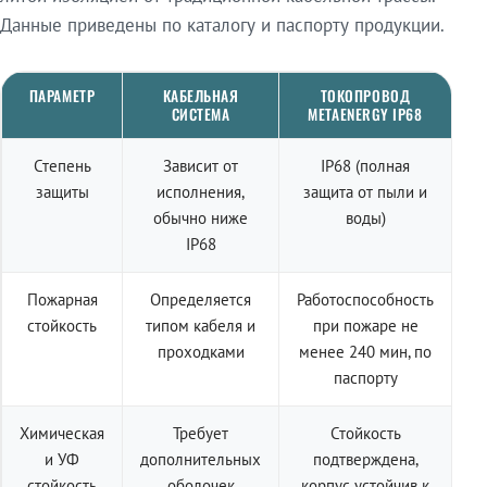
Данные приведены по каталогу и паспорту продукции.
ПАРАМЕТР
КАБЕЛЬНАЯ
ТОКОПРОВОД
СИСТЕМА
METAENERGY IP68
Степень
Зависит от
IP68 (полная
защиты
исполнения,
защита от пыли и
обычно ниже
воды)
IP68
Пожарная
Определяется
Работоспособность
стойкость
типом кабеля и
при пожаре не
проходками
менее 240 мин, по
паспорту
Химическая
Требует
Стойкость
и УФ
дополнительных
подтверждена,
стойкость
оболочек
корпус устойчив к