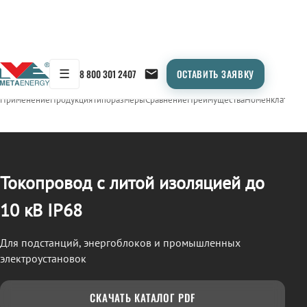
☰
8 800 301 2407
ОСТАВИТЬ ЗАЯВКУ
/
ТОКОПРОВОД
← Продукция
Применение
Продукция
Типоразмеры
Сравнение
Преимущества
Номенклатура
О
Токопровод с литой изоляцией до
10 кВ IP68
Для подстанций, энергоблоков и промышленных
электроустановок
СКАЧАТЬ КАТАЛОГ PDF