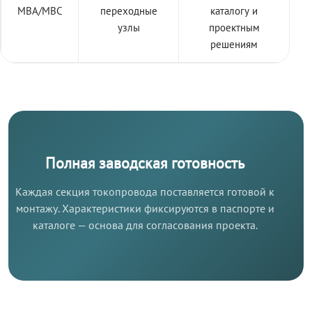
МВА/МВС
переходные
каталогу и
узлы
проектным
решениям
Полная заводская готовность
Каждая секция токопровода поставляется готовой к
монтажу. Характеристики фиксируются в паспорте и
каталоге — основа для согласования проекта.