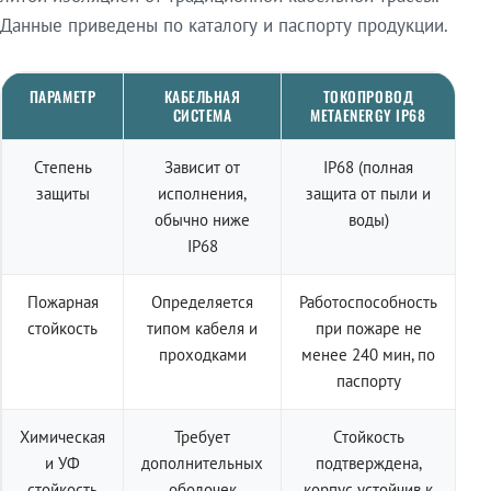
Данные приведены по каталогу и паспорту продукции.
ПАРАМЕТР
КАБЕЛЬНАЯ
ТОКОПРОВОД
СИСТЕМА
METAENERGY IP68
Степень
Зависит от
IP68 (полная
защиты
исполнения,
защита от пыли и
обычно ниже
воды)
IP68
Пожарная
Определяется
Работоспособность
стойкость
типом кабеля и
при пожаре не
проходками
менее 240 мин, по
паспорту
Химическая
Требует
Стойкость
и УФ
дополнительных
подтверждена,
стойкость
оболочек
корпус устойчив к