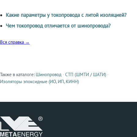
Какие параметры у токопровода с литой изоляцией?
Чем токопровод отличается от шинопровода?
Вся справка →
Также в каталоге:
Шинопровод
·
СТП (ШМТИ / ШАТИ)
·
Смежные продукты
Изоляторы эпоксидные (ИО, ИП, КИНН)