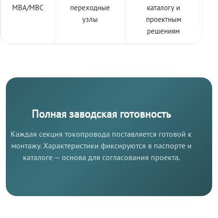
МВА/МВС
переходные
каталогу и
узлы
проектным
решениям
Полная заводская готовность
Каждая секция токопровода поставляется готовой к
монтажу. Характеристики фиксируются в паспорте и
каталоге — основа для согласования проекта.