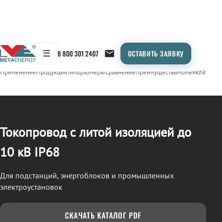
☰
8 800 301 2407
ОСТАВИТЬ ЗАЯВКУ
/
ТОКОПРОВОД
← Продукция
Применение
Продукция
Типоразмеры
Сравнение
Преимущества
Номенклатура
О
Токопровод с литой изоляцией до
10 кВ IP68
Для подстанций, энергоблоков и промышленных
электроустановок
СКАЧАТЬ КАТАЛОГ PDF