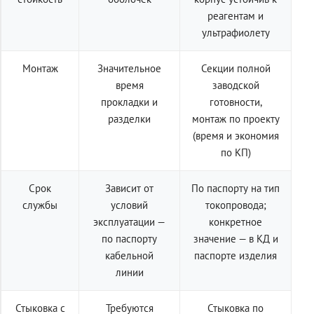
реагентам и
ультрафиолету
Монтаж
Значительное
Секции полной
время
заводской
прокладки и
готовности,
разделки
монтаж по проекту
(время и экономия
по КП)
Срок
Зависит от
По паспорту на тип
службы
условий
токопровода;
эксплуатации —
конкретное
по паспорту
значение — в КД и
кабельной
паспорте изделия
линии
Стыковка с
Требуются
Стыковка по