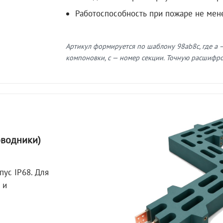
Работоспособность при пожаре не мен
Артикул формируется по шаблону 98ab8c, где a —
компоновки, c — номер секции. Точную расшифров
оводники)
пус IP68. Для
 и