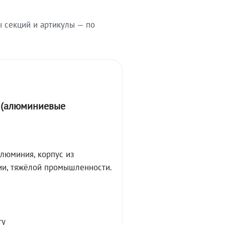
ы секций и артикулы — по
А (алюминиевые
алюминия, корпус из
ции, тяжёлой промышленности.
ту