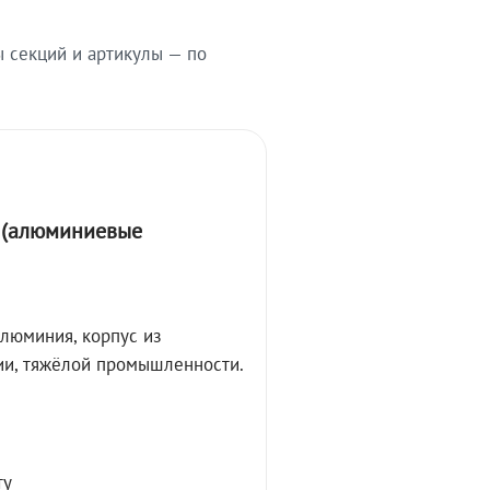
ы секций и артикулы — по
А (алюминиевые
алюминия, корпус из
ции, тяжёлой промышленности.
ту