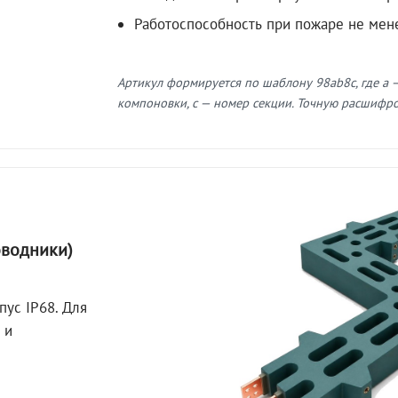
Работоспособность при пожаре не мен
Артикул формируется по шаблону 98ab8c, где a —
компоновки, c — номер секции. Точную расшифров
оводники)
пус IP68. Для
 и