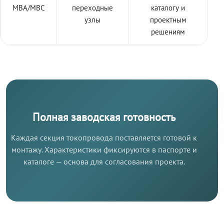
МВА/МВС
переходные
каталогу и
узлы
проектным
решениям
Полная заводская готовность
Каждая секция токопровода поставляется готовой к
монтажу. Характеристики фиксируются в паспорте и
каталоге — основа для согласования проекта.