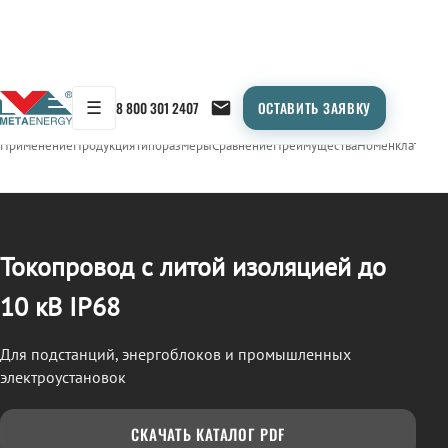
☰
8 800 301 2407
ОСТАВИТЬ ЗАЯВКУ
/
ТОКОПРОВОД
← Продукция
Применение
Продукция
Типоразмеры
Сравнение
Преимущества
Номенклатура
О
Токопровод с литой изоляцией до
10 кВ IP68
Для подстанций, энергоблоков и промышленных
электроустановок
СКАЧАТЬ КАТАЛОГ PDF