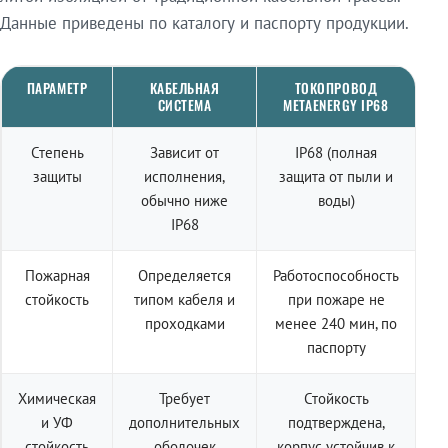
Данные приведены по каталогу и паспорту продукции.
ПАРАМЕТР
КАБЕЛЬНАЯ
ТОКОПРОВОД
СИСТЕМА
METAENERGY IP68
Степень
Зависит от
IP68 (полная
защиты
исполнения,
защита от пыли и
обычно ниже
воды)
IP68
Пожарная
Определяется
Работоспособность
стойкость
типом кабеля и
при пожаре не
проходками
менее 240 мин, по
паспорту
Химическая
Требует
Стойкость
и УФ
дополнительных
подтверждена,
стойкость
оболочек
корпус устойчив к