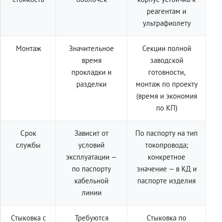
реагентам и
ультрафиолету
Монтаж
Значительное
Секции полной
время
заводской
прокладки и
готовности,
разделки
монтаж по проекту
(время и экономия
по КП)
Срок
Зависит от
По паспорту на тип
службы
условий
токопровода;
эксплуатации —
конкретное
по паспорту
значение — в КД и
кабельной
паспорте изделия
линии
Стыковка с
Требуются
Стыковка по