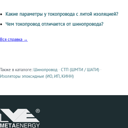
Какие параметры у токопровода с литой изоляцией?
Чем токопровод отличается от шинопровода?
Вся справка →
Также в каталоге:
Шинопровод
·
СТП (ШМТИ / ШАТИ)
·
Смежные продукты
Изоляторы эпоксидные (ИО, ИП, КИНН)