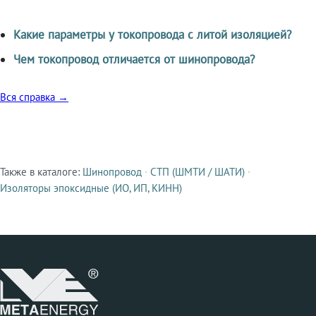
Какие параметры у токопровода с литой изоляцией?
Чем токопровод отличается от шинопровода?
Вся справка →
Также в каталоге:
Шинопровод
·
СТП (ШМТИ / ШАТИ)
·
Смежные продукты
Изоляторы эпоксидные (ИО, ИП, КИНН)