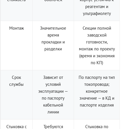
реагентам и
ультрафиолету
Монтаж
Значительное
Секции полной
время
заводской
прокладки и
готовности,
разделки
монтаж по проекту
(время и экономия
по КП)
Срок
Зависит от
По паспорту на тип
службы
условий
токопровода;
эксплуатации —
конкретное
по паспорту
значение — в КД и
кабельной
паспорте изделия
линии
Стыковка с
Требуются
Стыковка по