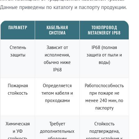
Данные приведены по каталогу и паспорту продукции.
ПАРАМЕТР
КАБЕЛЬНАЯ
ТОКОПРОВОД
СИСТЕМА
METAENERGY IP68
Степень
Зависит от
IP68 (полная
защиты
исполнения,
защита от пыли и
обычно ниже
воды)
IP68
Пожарная
Определяется
Работоспособность
стойкость
типом кабеля и
при пожаре не
проходками
менее 240 мин, по
паспорту
Химическая
Требует
Стойкость
и УФ
дополнительных
подтверждена,
стойкость
оболочек
корпус устойчив к