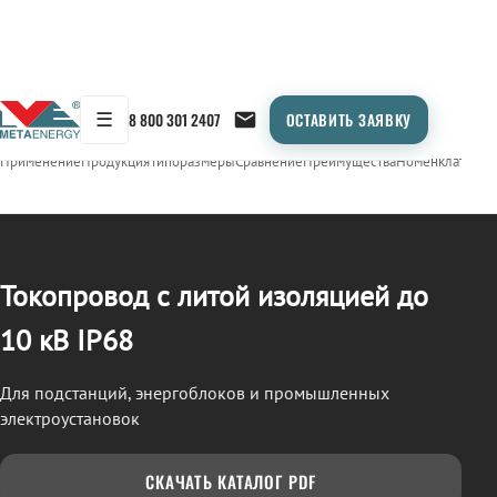
☰
8 800 301 2407
ОСТАВИТЬ ЗАЯВКУ
/
ТОКОПРОВОД
← Продукция
Применение
Продукция
Типоразмеры
Сравнение
Преимущества
Номенклатура
О
Токопровод с литой изоляцией до
10 кВ IP68
Для подстанций, энергоблоков и промышленных
электроустановок
СКАЧАТЬ КАТАЛОГ PDF