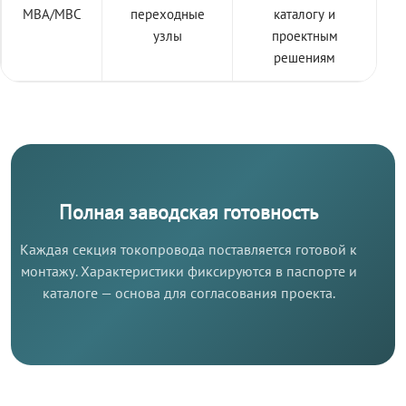
МВА/МВС
переходные
каталогу и
узлы
проектным
решениям
Полная заводская готовность
Каждая секция токопровода поставляется готовой к
монтажу. Характеристики фиксируются в паспорте и
каталоге — основа для согласования проекта.