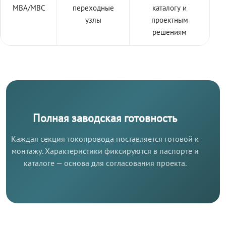
МВА/МВС
переходные
каталогу и
узлы
проектным
решениям
Полная заводская готовность
Каждая секция токопровода поставляется готовой к
монтажу. Характеристики фиксируются в паспорте и
каталоге — основа для согласования проекта.