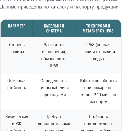
Данные приведены по каталогу и паспорту продукции.
ПАРАМЕТР
КАБЕЛЬНАЯ
ТОКОПРОВОД
СИСТЕМА
METAENERGY IP68
Степень
Зависит от
IP68 (полная
защиты
исполнения,
защита от пыли и
обычно ниже
воды)
IP68
Пожарная
Определяется
Работоспособность
стойкость
типом кабеля и
при пожаре не
проходками
менее 240 мин, по
паспорту
Химическая
Требует
Стойкость
и УФ
дополнительных
подтверждена,
стойкость
оболочек
корпус устойчив к