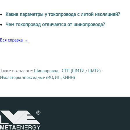
Какие параметры у токопровода с литой изоляцией?
Чем токопровод отличается от шинопровода?
Вся справка →
Также в каталоге:
Шинопровод
·
СТП (ШМТИ / ШАТИ)
·
Смежные продукты
Изоляторы эпоксидные (ИО, ИП, КИНН)