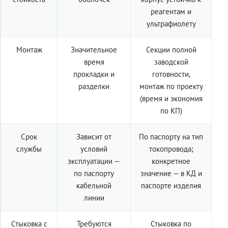
реагентам и
ультрафиолету
Монтаж
Значительное
Секции полной
время
заводской
прокладки и
готовности,
разделки
монтаж по проекту
(время и экономия
по КП)
Срок
Зависит от
По паспорту на тип
службы
условий
токопровода;
эксплуатации —
конкретное
по паспорту
значение — в КД и
кабельной
паспорте изделия
линии
Стыковка с
Требуются
Стыковка по