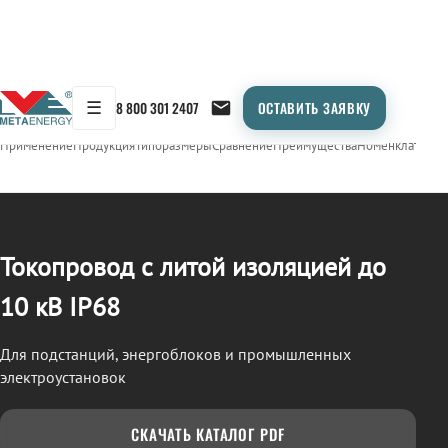
☰
8 800 301 2407
ОСТАВИТЬ ЗАЯВКУ
/
ТОКОПРОВОД
← Продукция
Применение
Продукция
Типоразмеры
Сравнение
Преимущества
Номенклатура
О
Токопровод с литой изоляцией до
10 кВ IP68
Для подстанций, энергоблоков и промышленных
электроустановок
СКАЧАТЬ КАТАЛОГ PDF