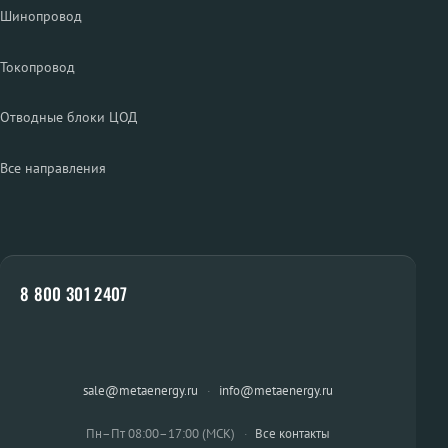
Шинопровод
Токопровод
Отводные блоки ЦОД
Все направления
8 800 301 2407
sale@metaenergy.ru
·
info@metaenergy.ru
Пн–Пт 08:00–17:00 (МСК)
·
Все контакты