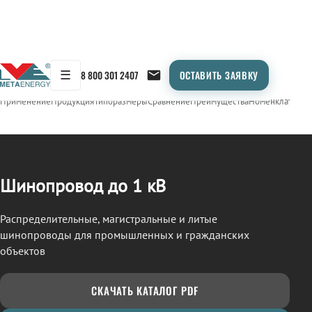
☰
8 800 301 2407
ОСТАВИТЬ ЗАЯВКУ
/
ШИНОПРОВОД
← Продукция
Применение
Продукция
Типоразмеры
Сравнение
Преимущества
Номенклатура
О
Шинопровод до 1 кВ
Распределительные, магистральные и литые
шинопроводы для промышленных и гражданских
объектов
СКАЧАТЬ КАТАЛОГ PDF