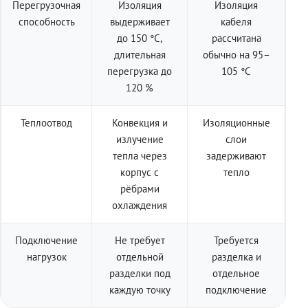
Перегрузочная
Изоляция
Изоляция
способность
выдерживает
кабеля
до 150 °C,
рассчитана
длительная
обычно на 95–
перегрузка до
105 °C
120 %
Теплоотвод
Конвекция и
Изоляционные
излучение
слои
тепла через
задерживают
корпус с
тепло
рёбрами
охлаждения
Подключение
Не требует
Требуется
нагрузок
отдельной
разделка и
разделки под
отдельное
каждую точку
подключение