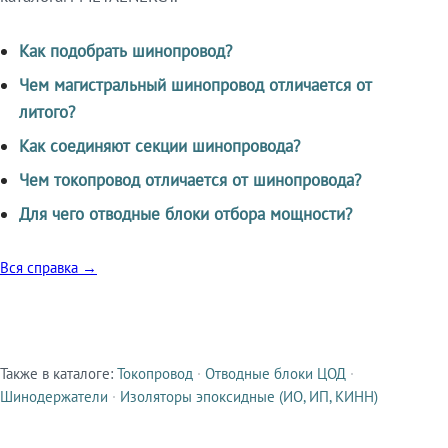
Как подобрать шинопровод?
Чем магистральный шинопровод отличается от
литого?
Как соединяют секции шинопровода?
Чем токопровод отличается от шинопровода?
Для чего отводные блоки отбора мощности?
Вся справка →
Также в каталоге:
Токопровод
·
Отводные блоки ЦОД
·
Смежные продукты
Шинодержатели
·
Изоляторы эпоксидные (ИО, ИП, КИНН)