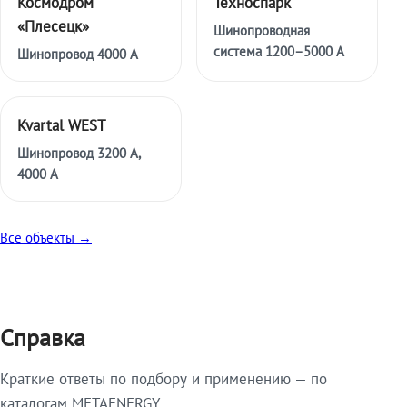
Космодром
Техноспарк
«Плесецк»
Шинопроводная
система 1200–5000 А
Шинопровод 4000 А
Kvartal WEST
Шинопровод 3200 А,
4000 А
Все объекты →
Справка
Краткие ответы по подбору и применению — по
каталогам METAENERGY.