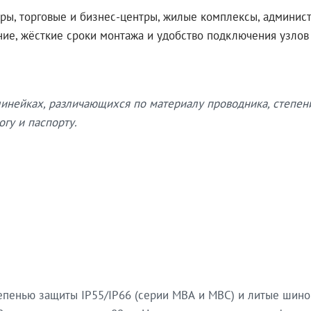
ры, торговые и бизнес-центры, жилые комплексы, админис
ение, жёсткие сроки монтажа и удобство подключения узло
нейках, различающихся по материалу проводника, степен
гу и паспорту.
епенью защиты IP55/IP66 (серии МВА и МВС) и литые шин