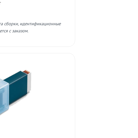
т
та сборки, идентификационные
тся с заказом.