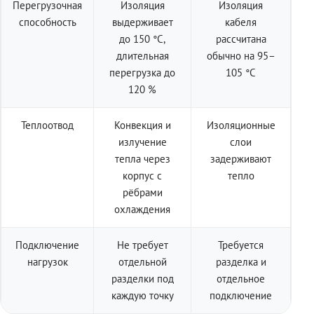
Перегрузочная
Изоляция
Изоляция
способность
выдерживает
кабеля
до 150 °C,
рассчитана
длительная
обычно на 95–
перегрузка до
105 °C
120 %
Теплоотвод
Конвекция и
Изоляционные
излучение
слои
тепла через
задерживают
корпус с
тепло
рёбрами
охлаждения
Подключение
Не требует
Требуется
нагрузок
отдельной
разделка и
разделки под
отдельное
каждую точку
подключение