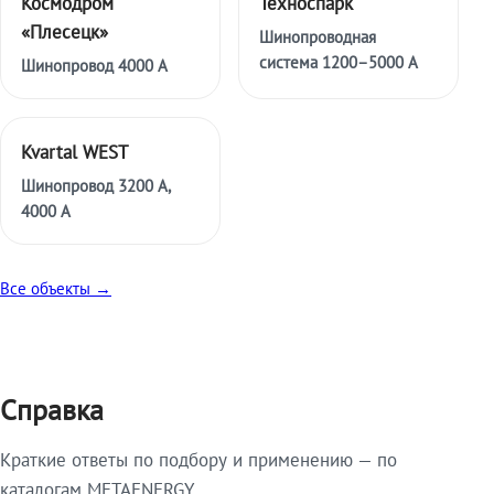
Космодром
Техноспарк
«Плесецк»
Шинопроводная
система 1200–5000 А
Шинопровод 4000 А
Kvartal WEST
Шинопровод 3200 А,
4000 А
Все объекты →
Справка
Краткие ответы по подбору и применению — по
каталогам METAENERGY.