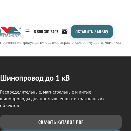
☰
8 800 301 2407
ОСТАВИТЬ ЗАЯВКУ
/
ШИНОПРОВОД
← Продукция
Применение
Продукция
Типоразмеры
Сравнение
Преимущества
Номенклатура
О
Шинопровод до 1 кВ
Распределительные, магистральные и литые
шинопроводы для промышленных и гражданских
объектов
СКАЧАТЬ КАТАЛОГ PDF