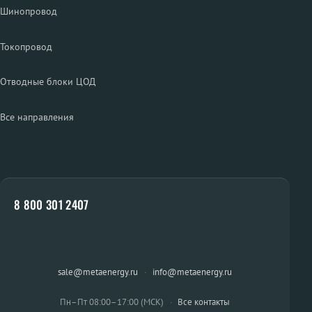
Шинопровод
Токопровод
Отводные блоки ЦОД
Все направления
8 800 301 2407
sale@metaenergy.ru
·
info@metaenergy.ru
Пн–Пт 08:00–17:00 (МСК)
·
Все контакты