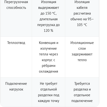
Перегрузочная
Изоляция
Изоляция
способность
выдерживает
кабеля
до 150 °C,
рассчитана
длительная
обычно на 95–
перегрузка до
105 °C
120 %
Теплоотвод
Конвекция и
Изоляционные
излучение
слои
тепла через
задерживают
корпус с
тепло
рёбрами
охлаждения
Подключение
Не требует
Требуется
нагрузок
отдельной
разделка и
разделки под
отдельное
каждую точку
подключение