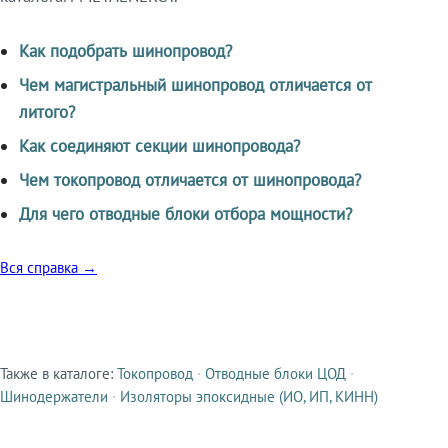
Как подобрать шинопровод?
Чем магистральный шинопровод отличается от
литого?
Как соединяют секции шинопровода?
Чем токопровод отличается от шинопровода?
Для чего отводные блоки отбора мощности?
Вся справка →
Также в каталоге:
Токопровод
·
Отводные блоки ЦОД
·
Смежные продукты
Шинодержатели
·
Изоляторы эпоксидные (ИО, ИП, КИНН)