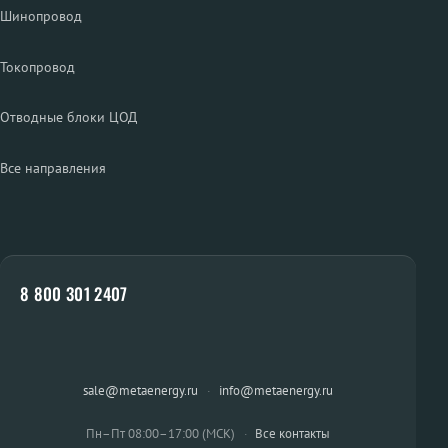
Шинопровод
Токопровод
Отводные блоки ЦОД
Все направления
8 800 301 2407
sale@metaenergy.ru
·
info@metaenergy.ru
Пн–Пт 08:00–17:00 (МСК)
·
Все контакты