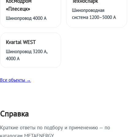
Космодром
Техноспарк
«Плесецк»
Шинопроводная
система 1200–5000 А
Шинопровод 4000 А
Kvartal WEST
Шинопровод 3200 А,
4000 А
Все объекты →
Справка
Краткие ответы по подбору и применению — по
каталогам METAENERGY.