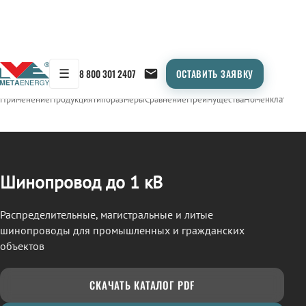
☰
8 800 301 2407
ОСТАВИТЬ ЗАЯВКУ
/
ШИНОПРОВОД
← Продукция
Применение
Продукция
Типоразмеры
Сравнение
Преимущества
Номенклатура
О
Шинопровод до 1 кВ
Распределительные, магистральные и литые
шинопроводы для промышленных и гражданских
объектов
СКАЧАТЬ КАТАЛОГ PDF