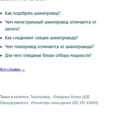
Как подобрать шинопровод?
Чем магистральный шинопровод отличается от
литого?
Как соединяют секции шинопровода?
Чем токопровод отличается от шинопровода?
Для чего отводные блоки отбора мощности?
Вся справка →
Также в каталоге:
Токопровод
·
Отводные блоки ЦОД
·
Смежные продукты
Шинодержатели
·
Изоляторы эпоксидные (ИО, ИП, КИНН)