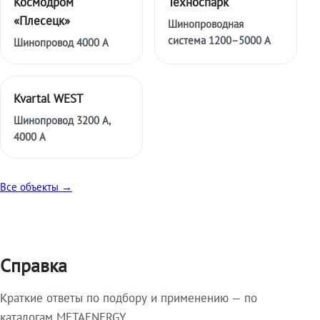
Космодром
Техноспарк
«Плесецк»
Шинопроводная
система 1200–5000 А
Шинопровод 4000 А
Kvartal WEST
Шинопровод 3200 А,
4000 А
Все объекты →
Справка
Краткие ответы по подбору и применению — по
каталогам METAENERGY.