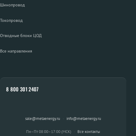
Шинопровод
Токопровод
Отводные блоки ЦОД
Все направления
8 800 301 2407
sale@metaenergy.ru
·
info@metaenergy.ru
Пн–Пт 08:00–17:00 (МСК)
·
Все контакты