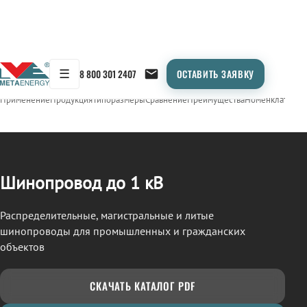
☰
8 800 301 2407
ОСТАВИТЬ ЗАЯВКУ
/
ШИНОПРОВОД
← Продукция
Применение
Продукция
Типоразмеры
Сравнение
Преимущества
Номенклатура
О
Шинопровод до 1 кВ
Распределительные, магистральные и литые
шинопроводы для промышленных и гражданских
объектов
СКАЧАТЬ КАТАЛОГ PDF