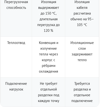
Перегрузочная
Изоляция
Изоляция
способность
выдерживает
кабеля
до 150 °C,
рассчитана
длительная
обычно на 95–
перегрузка до
105 °C
120 %
Теплоотвод
Конвекция и
Изоляционные
излучение
слои
тепла через
задерживают
корпус с
тепло
рёбрами
охлаждения
Подключение
Не требует
Требуется
нагрузок
отдельной
разделка и
разделки под
отдельное
каждую точку
подключение