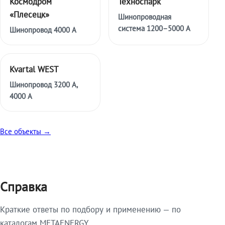
Космодром
Техноспарк
«Плесецк»
Шинопроводная
система 1200–5000 А
Шинопровод 4000 А
Kvartal WEST
Шинопровод 3200 А,
4000 А
Все объекты →
Справка
Краткие ответы по подбору и применению — по
каталогам METAENERGY.