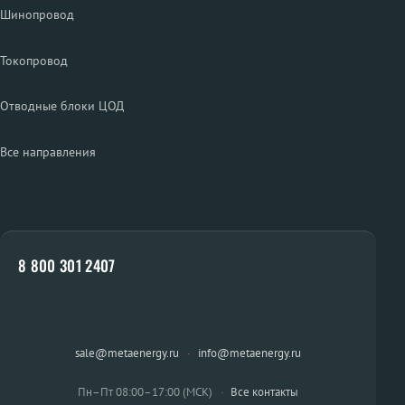
Шинопровод
Токопровод
Отводные блоки ЦОД
Все направления
8 800 301 2407
sale@metaenergy.ru
·
info@metaenergy.ru
Пн–Пт 08:00–17:00 (МСК)
·
Все контакты