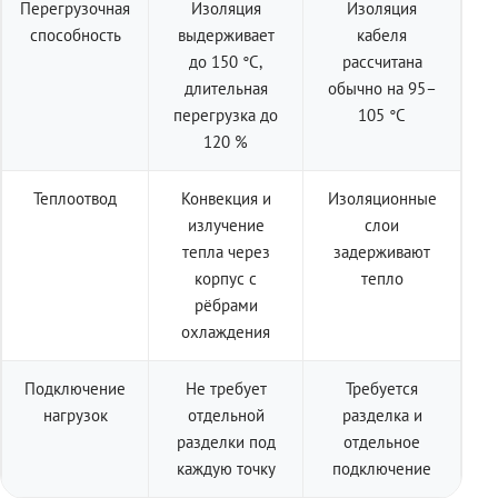
Перегрузочная
Изоляция
Изоляция
способность
выдерживает
кабеля
до 150 °C,
рассчитана
длительная
обычно на 95–
перегрузка до
105 °C
120 %
Теплоотвод
Конвекция и
Изоляционные
излучение
слои
тепла через
задерживают
корпус с
тепло
рёбрами
охлаждения
Подключение
Не требует
Требуется
нагрузок
отдельной
разделка и
разделки под
отдельное
каждую точку
подключение