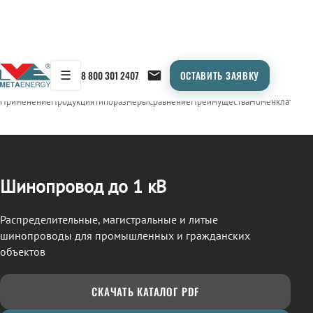
☰
8 800 301 2407
ОСТАВИТЬ ЗАЯВКУ
/
ШИНОПРОВОД
← Продукция
Применение
Продукция
Типоразмеры
Сравнение
Преимущества
Номенклатура
О
Шинопровод до 1 кВ
Распределительные, магистральные и литые
шинопроводы для промышленных и гражданских
объектов
СКАЧАТЬ КАТАЛОГ PDF