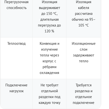
Перегрузочная
Изоляция
Изоляция
способность
выдерживает
кабеля
до 150 °C,
рассчитана
длительная
обычно на 95–
перегрузка до
105 °C
120 %
Теплоотвод
Конвекция и
Изоляционные
излучение
слои
тепла через
задерживают
корпус с
тепло
рёбрами
охлаждения
Подключение
Не требует
Требуется
нагрузок
отдельной
разделка и
разделки под
отдельное
каждую точку
подключение