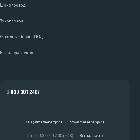
Шинопровод
Токопровод
Отводные блоки ЦОД
Все направления
8 800 301 2407
sale@metaenergy.ru
·
info@metaenergy.ru
Пн–Пт 08:00–17:00 (МСК)
·
Все контакты