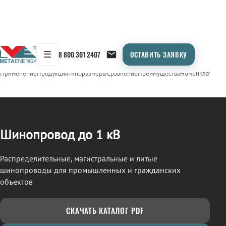
☰
8 800 301 2407
ОСТАВИТЬ ЗАЯВКУ
/
ШИНОПРОВОД
← Продукция
Применение
Продукция
Типоразмеры
Сравнение
Преимущества
Номенклатура
О
Шинопровод до 1 кВ
Распределительные, магистральные и литые
шинопроводы для промышленных и гражданских
объектов
СКАЧАТЬ КАТАЛОГ PDF