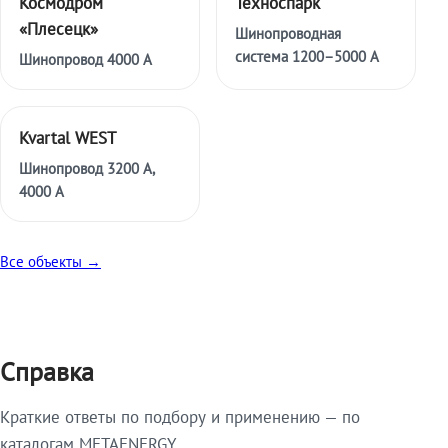
Космодром
Техноспарк
«Плесецк»
Шинопроводная
система 1200–5000 А
Шинопровод 4000 А
Kvartal WEST
Шинопровод 3200 А,
4000 А
Все объекты →
Справка
Краткие ответы по подбору и применению — по
каталогам METAENERGY.